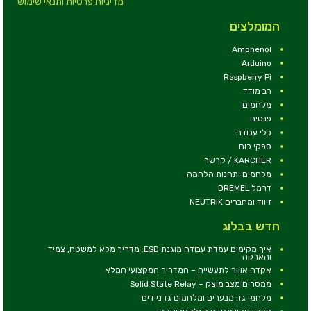
מדיניות פרטיות ותנאי שימוש
המומלצים
Amphenol
Arduino
Raspberry Pi
רב מודד
מלחמים
פנסים
כלי עבודה
ספקי כוח
KARCHER / קרשר
מלחמים ותחנות הלחמה
דרמל DREMEL
זיווד ומחברים NEUTRIK
חדש בבלוג
איך מקימים עמדת עבודה מוגנת ESD: מדריך מלא למשטח, צמיד
והארקה
אקדח אוויר לתעשייה – המדריך המקצועי המלא
ממסרים מצב מוצק – Solid State Relay
מלחמי גז: מבערים ומלחמים גז ניידים