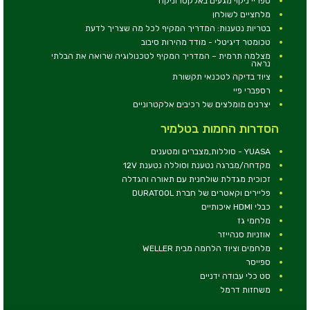
ספריי ניקוי מגעים באלקטרוניקה
מלחציים לשולחן
בטריות נטענות: המדריך המקיף לכל מה שצריך לדעת
טכומטר דיגיטלי - מודד מהירות סיבוב
מצלמה תרמית – המדריך המקיף לטכנולוגיה שרואה את הבלתי
נראה
ציוד בדיקה לטכנאי תקשורת
רספברי פיי
יצרנים מומלצים של רכיבים אלקטרוניים
הסדרות החמות בטלמיר
YUASA - סוללות,מצברים ומטענים
מקדחה/מברגה נטענת וסוללה נטענת 12V
זכוכית מגדלת שולחנית עם תאורה והגדלה
פליירים וקאטרים של חברת DURATOOL
כבלי HDMI איכותיים
מלחמי גז
אוזניות סנהייזר
מלחמים וציוד הלחמה מבית WELLER
ספייסר
סט כלי עבודה ידניים
משחזות דרמל