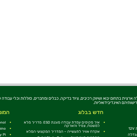
רוניקה בע"מ, הוקמה בשנת 1979, הינה מובילה ארצית בתחום יבוא ושיווק רכיבים, ציוד בדיקה, כבלים ומחברים, סוללו
ישותיהם האינדיבידואליות.
חדש בבלוג
המומ
איך מקימים עמדת עבודה מוגנת ESD: מדריך מלא
nol
למשטח, צמיד והארקה
1
uino
אקדח אוויר לתעשייה – המדריך המקצועי המלא
הגדלה
y Pi