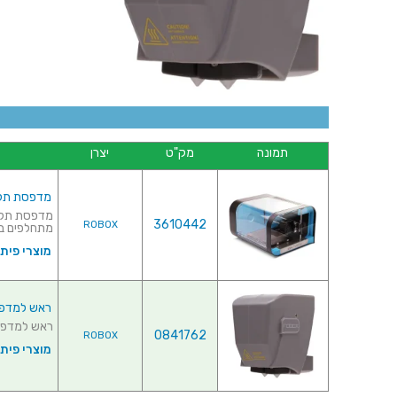
תמונה
מק"ט
יצרן
מדפסת תלת מימד - TER
3610442
ROBOX
מתחלפים בטכנולוגית
מוצרי פית
ראש למדפסת תלת מימד - 
ראש למדפסת תלת מימד - AD
0841762
ROBOX
מוצרי פית