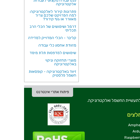
פנס עבודה מקצועי לעבודות
אלקטרוניקה
פתרונות קירור לאלקטרוניקה:
למה הפרויקט שלכם צריך
מאוורר או גוף קירור?
דרמל ושימושים של הכלי הרב
תכליתי
קליבר - הכלי המדוייק למדידה
מזוודת אחסון כלי עבודה
שימושים למדפסות תלת מימד
מוצרי תחזוקה וניקוי
באלקטרוניקה
זיווד באלקטרוניקה - קופסאות
חשמל פלסטיק
פיתוח אתרי אינטרנט
ת וכלי עבודה לתעשיית החשמל ואלקטרוניקה.
לצים
Amphe
Ard
Raspberr