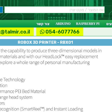
ים
RASPBERRY PI
ARDUINO
צור קשר
@talmir.co.il
054-6077766
ROBOX 3D PRINTER - RBX01