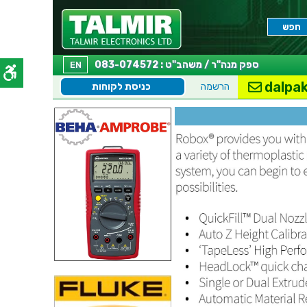
ספק מנה"ר / משהב"ט : 083-074572
EN
dalpak
הרשמה
כניסת לקוחות