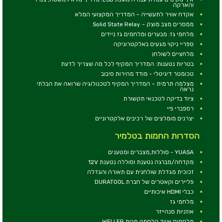
והארקה
אקדח אוויר לתעשייה – המדריך המקצועי המלא
ממסרים מצב מוצק – Solid State Relay
מלחמי גז: מבערים ומלחמים גז ניידים
ספריי ניקוי מגעים באלקטרוניקה
מלחציים לשולחן
בטריות נטענות: המדריך המקיף לכל מה שצריך לדעת
טכומטר דיגיטלי - מודד מהירות סיבוב
מצלמה תרמית – המדריך המקיף לטכנולוגיה שרואה את הבלתי
נראה
ציוד בדיקה לטכנאי תקשורת
רספברי פיי
יצרנים מומלצים של רכיבים אלקטרוניים
הסדרות החמות בטלמיר
YUASA - סוללות,מצברים ומטענים
מקדחה/מברגה נטענת וסוללה נטענת 12V
זכוכית מגדלת שולחנית עם תאורה והגדלה
פליירים וקאטרים של חברת DURATOOL
כבלי HDMI איכותיים
מלחמי גז
אוזניות סנהייזר
מלחמים וציוד הלחמה מבית WELLER