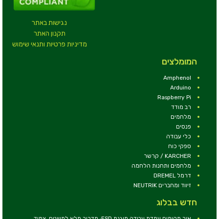
נגישות באתר
תקנון האתר
מדיניות פרטיות ותנאי שימוש
המומלצים
Amphenol
Arduino
Raspberry Pi
רב מודד
מלחמים
פנסים
כלי עבודה
ספקי כוח
KARCHER / קרשר
מלחמים ותחנות הלחמה
דרמל DREMEL
זיווד ומחברים NEUTRIK
חדש בבלוג
איך מקימים עמדת עבודה מוגנת ESD: מדריך מלא למשטח, צמיד