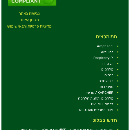
נגישות באתר
תקנון האתר
מדיניות פרטיות ותנאי שימוש
המומלצים
Amphenol
Arduino
Raspberry Pi
רב מודד
מלחמים
פנסים
כלי עבודה
ספקי כוח
KARCHER / קרשר
מלחמים ותחנות הלחמה
דרמל DREMEL
זיווד ומחברים NEUTRIK
חדש בבלוג
איך מקימים עמדת עבודה מוגנת ESD: מדריך מלא למשטח, צמיד