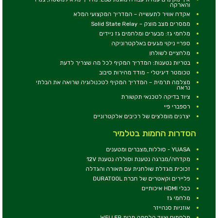
והארקה
אקדח אוויר לתעשייה – המדריך המקצועי המלא
ממסרים מצב מוצק – Solid State Relay
מלחמי גז: מבערים ומלחמים גז ניידים
ספריי ניקוי מגעים באלקטרוניקה
מלחציים לשולחן
בטריות נטענות: המדריך המקיף לכל מה שצריך לדעת
טכומטר דיגיטלי - מודד מהירות סיבוב
מצלמה תרמית – המדריך המקיף לטכנולוגיה שרואה את הבלתי
נראה
ציוד בדיקה לטכנאי תקשורת
רספברי פיי
יצרנים מומלצים של רכיבים אלקטרוניים
הסדרות החמות בטלמיר
YUASA - סוללות,מצברים ומטענים
מקדחה/מברגה נטענת וסוללה נטענת 12V
זכוכית מגדלת שולחנית עם תאורה והגדלה
פליירים וקאטרים של חברת DURATOOL
כבלי HDMI איכותיים
מלחמי גז
אוזניות סנהייזר
מלחמים וציוד הלחמה מבית WELLER