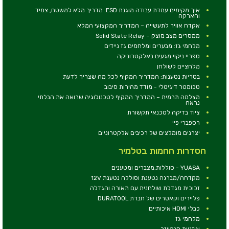
איך מקימים עמדת עבודה מוגנת ESD: מדריך מלא למשטח, צמיד
והארקה
אקדח אוויר לתעשייה – המדריך המקצועי המלא
ממסרים מצב מוצק – Solid State Relay
מלחמי גז: מבערים ומלחמים גז ניידים
ספריי ניקוי מגעים באלקטרוניקה
מלחציים לשולחן
בטריות נטענות: המדריך המקיף לכל מה שצריך לדעת
טכומטר דיגיטלי - מודד מהירות סיבוב
מצלמה תרמית – המדריך המקיף לטכנולוגיה שרואה את הבלתי
נראה
ציוד בדיקה לטכנאי תקשורת
רספברי פיי
יצרנים מומלצים של רכיבים אלקטרוניים
הסדרות החמות בטלמיר
YUASA - סוללות,מצברים ומטענים
מקדחה/מברגה נטענת וסוללה נטענת 12V
זכוכית מגדלת שולחנית עם תאורה והגדלה
פליירים וקאטרים של חברת DURATOOL
כבלי HDMI איכותיים
מלחמי גז
אוזניות סנהייזר