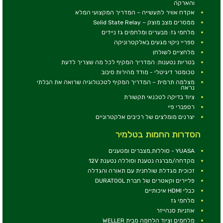
והארקה
אקדח אוויר לתעשייה – המדריך המקצועי המלא
ממסרים מצב מוצק – Solid State Relay
מלחמי גז: מבערים ומלחמים גז ניידים
ספריי ניקוי מגעים באלקטרוניקה
מלחציים לשולחן
בטריות נטענות: המדריך המקיף לכל מה שצריך לדעת
טכומטר דיגיטלי - מודד מהירות סיבוב
מצלמה תרמית – המדריך המקיף לטכנולוגיה שרואה את הבלתי
נראה
ציוד בדיקה לטכנאי תקשורת
רספברי פיי
יצרנים מומלצים של רכיבים אלקטרוניים
הסדרות החמות בטלמיר
YUASA - סוללות,מצברים ומטענים
מקדחה/מברגה נטענת וסוללה נטענת 12V
זכוכית מגדלת שולחנית עם תאורה והגדלה
פליירים וקאטרים של חברת DURATOOL
כבלי HDMI איכותיים
מלחמי גז
אוזניות סנהייזר
מלחמים וציוד הלחמה מבית WELLER