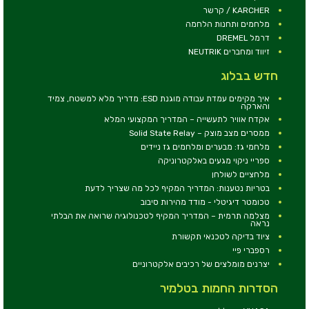
KARCHER / קרשר
מלחמים ותחנות הלחמה
דרמל DREMEL
זיווד ומחברים NEUTRIK
חדש בבלוג
איך מקימים עמדת עבודה מוגנת ESD: מדריך מלא למשטח, צמיד
והארקה
אקדח אוויר לתעשייה – המדריך המקצועי המלא
ממסרים מצב מוצק – Solid State Relay
מלחמי גז: מבערים ומלחמים גז ניידים
ספריי ניקוי מגעים באלקטרוניקה
מלחציים לשולחן
בטריות נטענות: המדריך המקיף לכל מה שצריך לדעת
טכומטר דיגיטלי - מודד מהירות סיבוב
מצלמה תרמית – המדריך המקיף לטכנולוגיה שרואה את הבלתי
נראה
ציוד בדיקה לטכנאי תקשורת
רספברי פיי
יצרנים מומלצים של רכיבים אלקטרוניים
הסדרות החמות בטלמיר