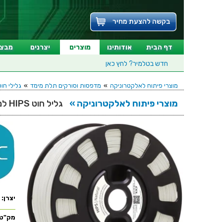
בקשה להצעת מחיר
דף הבית
אודותינו
מוצרים
יצרנים
מבצע
חדש בטלמיר?
לחץ כאן
מוצרי פיתוח לאלקטרוניקה
»
מדפסות וסורקים תלת מימד
»
גלילי חוט RBX SERIES למדפסות תלת מימד 
מוצרי פיתוח לאלקטרוניקה »
גליל חוט HIPS למדפסת תלת מימד ROBOX - שקוף
יצרן:
מק"ט: