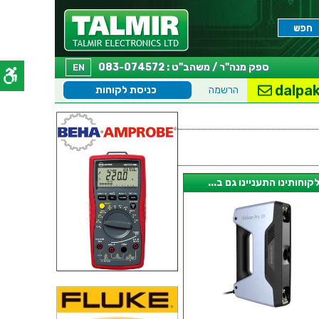
ספק מנה"ר / משהב"ט : 083-074572
EN
dalpak
הרשמה
כניסת לקוחות
קוחותינו התעניינו גם ב...