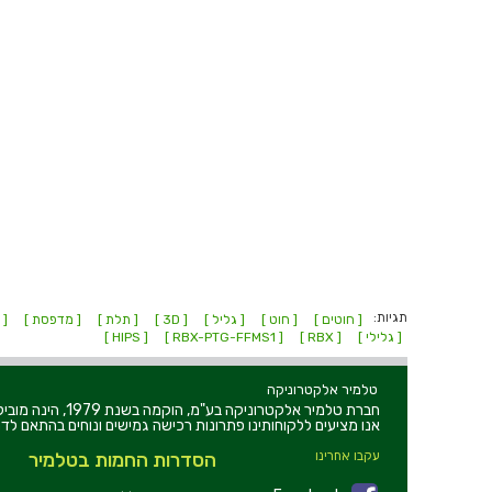
תגיות:
[ חוטים ]
[ חוט ]
[ גליל ]
[ 3D ]
[ תלת ]
[ מדפסת ]
[ ROBOX ]
[ גלילי ]
[ RBX ]
[ RBX-PTG-FFMS1 ]
[ HIPS ]
טלמיר אלקטרוניקה
חברת טלמיר אלקט
אנו מציעים ללקוחותינו פתרונות רכישה גמישים ונוחים בהתאם לדר
עקבו אחרינו
הסדרות החמות בטלמיר