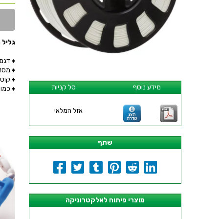
גליל חוט HIPS למדפסת תלת
♦ דגם : TG-FFMS1
♦ מסדרת IPS
♦ קוטר החו
מידע נוסף
סל קניות
♦ כמות בג
אזל המלאי
שתף
מוצרי פיתוח לאלקטרוניקה