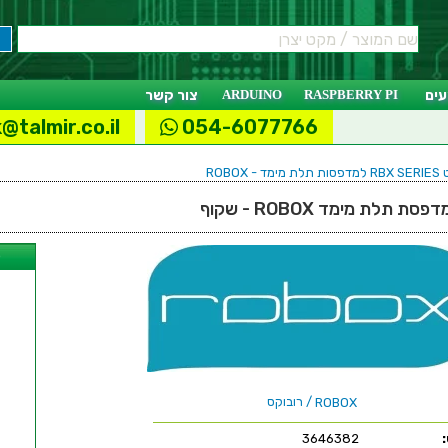
ים
RASPBERRY PI
ARDUINO
צור קשר
@talmir.co.il
054-6077766
- ROBOX
ל
/ רובוקס
ROBOX
3646382