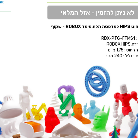
לא ניתן להזמין - אזל המלאי
 מימד ROBOX - שקוף
RBX-P
ROBOX H
ט : 1.75 מ''מ
ליל : 240 מטר
85MM