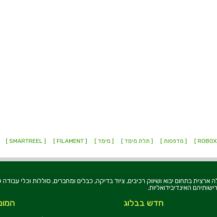
[ מדפסות ]
[ תלת מימד ]
[ מימד ]
[ FILAMENT ]
[ SMARTREEL ]
רוניקה בע"מ, הוקמה בשנת 1979, הינה מובילה ארצית בתחום יבוא ושיווק רכיבים, ציוד בדיקה, כבלים ומחברים, סוללו
ישותיהם האינדיבידואליות.
חדש בבלוג
המומ