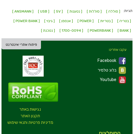
תגיות:
[ סוללה ]
[ סוללות ]
[ נטענות ]
[ 5V ]
[ USB ]
[ ANSMANN ]
[ בטריה ]
[ בטריות ]
[ POWER ]
[ אנסמן ]
[ גיבוי ]
[ POWER BANK ]
[ BANK ]
[ POWERBANK ]
[ 1700-0094 ]
[ נטכנת ]
פיתוח אתרי אינטרנט
עקבו אחרינו
Facebook
בלוג טלמיר
Youtube
נגישות באתר
תקנון האתר
מדיניות פרטיות ותנאי שימוש
המומלצים