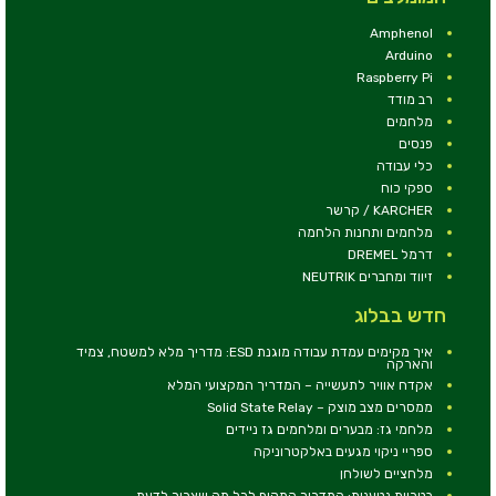
Amphenol
Arduino
Raspberry Pi
רב מודד
מלחמים
פנסים
כלי עבודה
ספקי כוח
KARCHER / קרשר
מלחמים ותחנות הלחמה
דרמל DREMEL
זיווד ומחברים NEUTRIK
חדש בבלוג
איך מקימים עמדת עבודה מוגנת ESD: מדריך מלא למשטח, צמיד
והארקה
אקדח אוויר לתעשייה – המדריך המקצועי המלא
ממסרים מצב מוצק – Solid State Relay
מלחמי גז: מבערים ומלחמים גז ניידים
ספריי ניקוי מגעים באלקטרוניקה
מלחציים לשולחן
בטריות נטענות: המדריך המקיף לכל מה שצריך לדעת