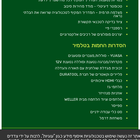
טכומטר דיגיטלי - מודד מהירות סיבוב
מצלמה תרמית – המדריך המקיף לטכנולוגיה שרואה את הבלתי
נראה
ציוד בדיקה לטכנאי תקשורת
רספברי פיי
יצרנים מומלצים של רכיבים אלקטרוניים
הסדרות החמות בטלמיר
YUASA - סוללות,מצברים ומטענים
מקדחה/מברגה נטענת וסוללה נטענת 12V
זכוכית מגדלת שולחנית עם תאורה והגדלה
פליירים וקאטרים של חברת DURATOOL
כבלי HDMI איכותיים
מלחמי גז
אוזניות סנהייזר
מלחמים וציוד הלחמה מבית WELLER
ספייסר
סט כלי עבודה ידניים
משחזות דרמל
© כל הזכויות שמורות - טלמיר אלקטרוניקה בע''מ
תר זה נעשה שימוש בטכנולוגיות איסוף מידע כגון "עוגיות", לרבות על ידי צדדים