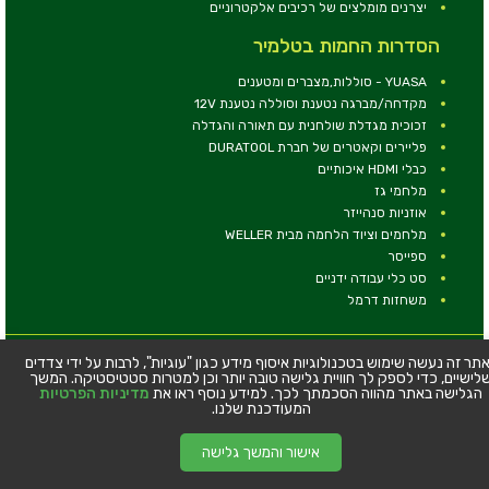
יצרנים מומלצים של רכיבים אלקטרוניים
הסדרות החמות בטלמיר
YUASA - סוללות,מצברים ומטענים
מקדחה/מברגה נטענת וסוללה נטענת 12V
זכוכית מגדלת שולחנית עם תאורה והגדלה
פליירים וקאטרים של חברת DURATOOL
כבלי HDMI איכותיים
מלחמי גז
אוזניות סנהייזר
מלחמים וציוד הלחמה מבית WELLER
ספייסר
סט כלי עבודה ידניים
משחזות דרמל
© כל הזכויות שמורות - טלמיר אלקטרוניקה בע''מ
תר זה נעשה שימוש בטכנולוגיות איסוף מידע כגון "עוגיות", לרבות על ידי צדדים
לישיים, כדי לספק לך חוויית גלישה טובה יותר וכן למטרות סטטיסטיקה. המשך
כתובת: דרך העצמאות 63, חיפה
הגלישה באתר מהווה הסכמתך לכך. למידע נוסף ראו את
מדיניות הפרטיות
טלפון:
04-8534564
המעודכנת שלנו.
אישור והמשך גלישה