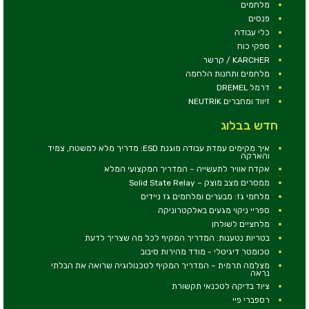
מלחמים
פנסים
כלי עבודה
ספקי כוח
KARCHER / קרשר
מלחמים ותחנות הלחמה
דרמל DREMEL
זיווד ומחברים NEUTRIK
חדש בבלוג
איך מקימים עמדת עבודה מוגנת ESD: מדריך מלא למשטח, צמיד
והארקה
אקדח אוויר לתעשייה – המדריך המקצועי המלא
ממסרים מצב מוצק – Solid State Relay
מלחמי גז: מבערים ומלחמים גז ניידים
ספריי ניקוי מגעים באלקטרוניקה
מלחציים לשולחן
בטריות נטענות: המדריך המקיף לכל מה שצריך לדעת
טכומטר דיגיטלי - מודד מהירות סיבוב
מצלמה תרמית – המדריך המקיף לטכנולוגיה שרואה את הבלתי
נראה
ציוד בדיקה לטכנאי תקשורת
רספברי פיי