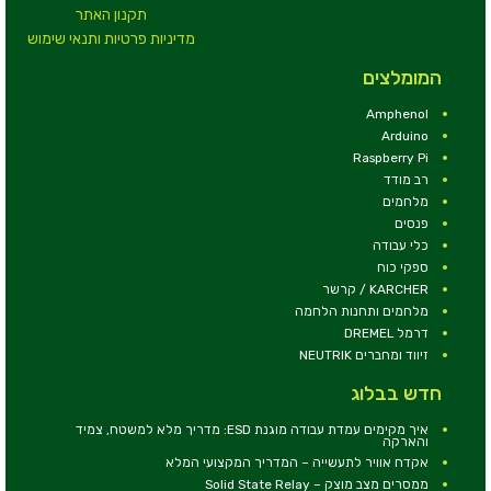
תקנון האתר
מדיניות פרטיות ותנאי שימוש
המומלצים
Amphenol
Arduino
Raspberry Pi
רב מודד
מלחמים
פנסים
כלי עבודה
ספקי כוח
KARCHER / קרשר
מלחמים ותחנות הלחמה
דרמל DREMEL
זיווד ומחברים NEUTRIK
חדש בבלוג
איך מקימים עמדת עבודה מוגנת ESD: מדריך מלא למשטח, צמיד
והארקה
אקדח אוויר לתעשייה – המדריך המקצועי המלא
ממסרים מצב מוצק – Solid State Relay