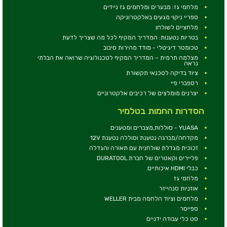
מלחמי גז: מבערים ומלחמים גז ניידים
ספריי ניקוי מגעים באלקטרוניקה
מלחציים לשולחן
בטריות נטענות: המדריך המקיף לכל מה שצריך לדעת
טכומטר דיגיטלי - מודד מהירות סיבוב
מצלמה תרמית – המדריך המקיף לטכנולוגיה שרואה את הבלתי
נראה
ציוד בדיקה לטכנאי תקשורת
רספברי פיי
יצרנים מומלצים של רכיבים אלקטרוניים
הסדרות החמות בטלמיר
YUASA - סוללות,מצברים ומטענים
מקדחה/מברגה נטענת וסוללה נטענת 12V
זכוכית מגדלת שולחנית עם תאורה והגדלה
פליירים וקאטרים של חברת DURATOOL
כבלי HDMI איכותיים
מלחמי גז
אוזניות סנהייזר
מלחמים וציוד הלחמה מבית WELLER
ספייסר
סט כלי עבודה ידניים