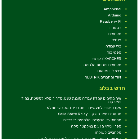
Amphenol
Arduino
Raspberry Pi
רב מודד
מלחמים
פנסים
כלי עבודה
ספקי כוח
KARCHER / קרשר
מלחמים ותחנות הלחמה
דרמל DREMEL
זיווד ומחברים NEUTRIK
חדש בבלוג
איך מקימים עמדת עבודה מוגנת ESD: מדריך מלא למשטח, צמיד
והארקה
אקדח אוויר לתעשייה – המדריך המקצועי המלא
ממסרים מצב מוצק – Solid State Relay
מלחמי גז: מבערים ומלחמים גז ניידים
ספריי ניקוי מגעים באלקטרוניקה
מלחציים לשולחן
בטריות נטענות: המדריך המקיף לכל מה שצריך לדעת