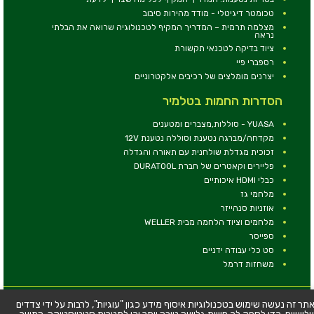
טכומטר דיגיטלי - מודד מהירות סיבוב
מצלמה תרמית – המדריך המקיף לטכנולוגיה שרואה את הבלתי
נראה
ציוד בדיקה לטכנאי תקשורת
רספברי פיי
יצרנים מומלצים של רכיבים אלקטרוניים
הסדרות החמות בטלמיר
YUASA - סוללות,מצברים ומטענים
מקדחה/מברגה נטענת וסוללה נטענת 12V
זכוכית מגדלת שולחנית עם תאורה והגדלה
פליירים וקאטרים של חברת DURATOOL
כבלי HDMI איכותיים
מלחמי גז
אוזניות סנהייזר
מלחמים וציוד הלחמה מבית WELLER
ספייסר
סט כלי עבודה ידניים
משחזות דרמל
© כל הזכויות שמורות - טלמיר אלקטרוניקה בע''מ
תר זה נעשה שימוש בטכנולוגיות איסוף מידע כגון "עוגיות", לרבות על ידי צדדים