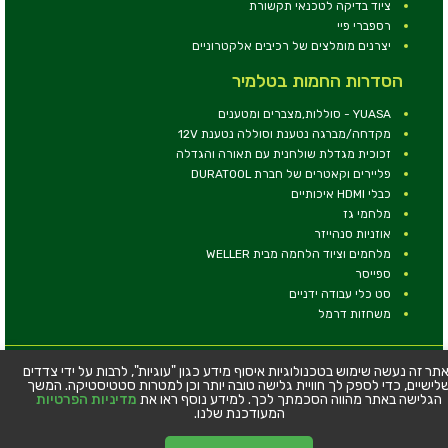
ציוד בדיקה לטכנאי תקשורת
רספברי פיי
יצרנים מומלצים של רכיבים אלקטרוניים
הסדרות החמות בטלמיר
YUASA - סוללות,מצברים ומטענים
מקדחה/מברגה נטענת וסוללה נטענת 12V
זכוכית מגדלת שולחנית עם תאורה והגדלה
פליירים וקאטרים של חברת DURATOOL
כבלי HDMI איכותיים
מלחמי גז
אוזניות סנהייזר
מלחמים וציוד הלחמה מבית WELLER
ספייסר
סט כלי עבודה ידניים
משחזות דרמל
© כל הזכויות שמורות - טלמיר אלקטרוניקה בע''מ
תר זה נעשה שימוש בטכנולוגיות איסוף מידע כגון "עוגיות", לרבות על ידי צדדים
לישיים, כדי לספק לך חוויית גלישה טובה יותר וכן למטרות סטטיסטיקה. המשך
כתובת: דרך העצמאות 63, חיפה
הגלישה באתר מהווה הסכמתך לכך. למידע נוסף ראו את
מדיניות הפרטיות
טלפון:
04-8534564
המעודכנת שלנו.