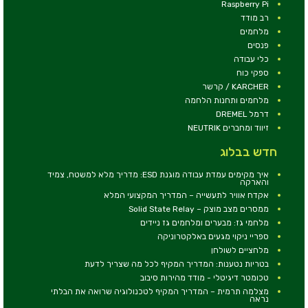
Raspberry Pi
רב מודד
מלחמים
פנסים
כלי עבודה
ספקי כוח
KARCHER / קרשר
מלחמים ותחנות הלחמה
דרמל DREMEL
זיווד ומחברים NEUTRIK
חדש בבלוג
איך מקימים עמדת עבודה מוגנת ESD: מדריך מלא למשטח, צמיד
והארקה
אקדח אוויר לתעשייה – המדריך המקצועי המלא
ממסרים מצב מוצק – Solid State Relay
מלחמי גז: מבערים ומלחמים גז ניידים
ספריי ניקוי מגעים באלקטרוניקה
מלחציים לשולחן
בטריות נטענות: המדריך המקיף לכל מה שצריך לדעת
טכומטר דיגיטלי - מודד מהירות סיבוב
מצלמה תרמית – המדריך המקיף לטכנולוגיה שרואה את הבלתי
נראה