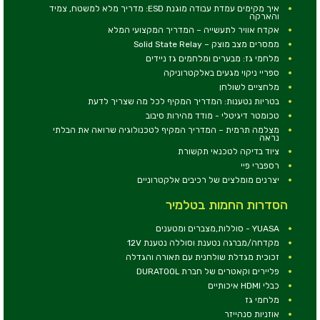
איך מקימים עמדת עבודה מוגנת ESD: מדריך מלא למשטח, צמיד
והארקה
אקדח אוויר לתעשייה – המדריך המקצועי המלא
ממסרים מצב מוצק – Solid State Relay
מלחמי גז: מבערים ומלחמים גז ניידים
ספריי ניקוי מגעים באלקטרוניקה
מלחציים לשולחן
בטריות נטענות: המדריך המקיף לכל מה שצריך לדעת
טכומטר דיגיטלי - מודד מהירות סיבוב
מצלמה תרמית – המדריך המקיף לטכנולוגיה שרואה את הבלתי
נראה
ציוד בדיקה לטכנאי תקשורת
רספברי פיי
יצרנים מומלצים של רכיבים אלקטרוניים
הסדרות החמות בטלמיר
YUASA - סוללות,מצברים ומטענים
מקדחה/מברגה נטענת וסוללה נטענת 12V
זכוכית מגדלת שולחנית עם תאורה והגדלה
פליירים וקאטרים של חברת DURATOOL
כבלי HDMI איכותיים
מלחמי גז
אוזניות סנהייזר