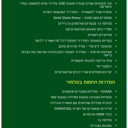
איך מקימים עמדת עבודה מוגנת ESD: מדריך מלא למשטח, צמיד
והארקה
אקדח אוויר לתעשייה – המדריך המקצועי המלא
ממסרים מצב מוצק – Solid State Relay
מלחמי גז: מבערים ומלחמים גז ניידים
ספריי ניקוי מגעים באלקטרוניקה
מלחציים לשולחן
בטריות נטענות: המדריך המקיף לכל מה שצריך לדעת
טכומטר דיגיטלי - מודד מהירות סיבוב
מצלמה תרמית – המדריך המקיף לטכנולוגיה שרואה את הבלתי
נראה
ציוד בדיקה לטכנאי תקשורת
רספברי פיי
יצרנים מומלצים של רכיבים אלקטרוניים
הסדרות החמות בטלמיר
YUASA - סוללות,מצברים ומטענים
מקדחה/מברגה נטענת וסוללה נטענת 12V
זכוכית מגדלת שולחנית עם תאורה והגדלה
פליירים וקאטרים של חברת DURATOOL
כבלי HDMI איכותיים
מלחמי גז
אוזניות סנהייזר