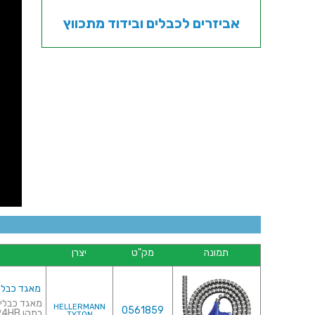
אביזרים לכבלים ובידוד מתכווץ
תמונה
מק"ט
יצרן
מאגד כבלים (לפל
HELLERMANN
0561859
בתקן UL94HB♦ כולל כלי לה...
TYTON