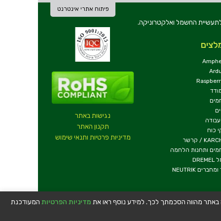
פיתוח אתרי אינטרנט
ת וכלי עבודה לתעשיית החשמל ואלקטרוניקה.
לצים
Amphe
Ard
Raspberr
ודד
מים
ם
נגישות באתר
עבודה
תקנון האתר
 כוח
מדיניות פרטיות ותנאי שימוש
KA / קרשר
מים ותחנות הלחמה
DREM
ומחברים NEUTRIK
שה באתר מהווה הסכמתך לכך. למידע נוסף ראו את
מדיניות הפרטיות
המעודכנת
טלפון:
04-8534564
|
כתובת:
דרך העצמאות 63, חיפה