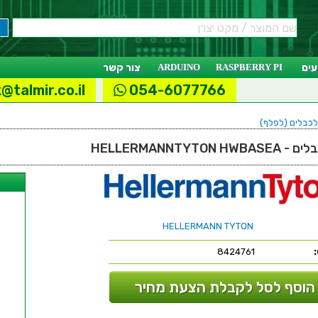
ים
RASPBERRY PI
ARDUINO
צור קשר
@talmir.co.il
054-6077766
לכבלים (לפלף)
HELLERMANNTY
ל
HELLERMANN TYTON
8424761
הוסף לסל לקבלת הצעת מחיר