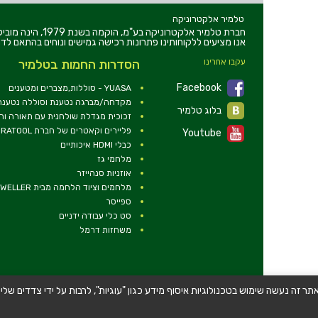
טלמיר אלקטרוניקה
חברת טלמיר אלקט
אנו מציעים ללקוחותינו פתרונות רכישה גמישים ונוחים בהתאם לדר
עקבו אחרינו
הסדרות החמות בטלמיר
Facebook
YUASA - סוללות,מצברים ומטענים
מקדחה/מברגה נטענת וסוללה נטענת 2V
בלוג טלמיר
זכוכית מגדלת שולחנית עם תאורה ו
פליירים וקאטרים של חברת DURATOOL
Youtube
כבלי HDMI איכותיים
מלחמי גז
אוזניות סנהייזר
מלחמים וציוד הלחמה מבית WELLER
ספייסר
סט כלי עבודה ידניים
משחזות דרמל
תר זה נעשה שימוש בטכנולוגיות איסוף מידע כגון "עוגיות", לרבות על ידי צדדים 
© כל הזכויות שמורות - טלמיר אלקטרוניקה בע''מ