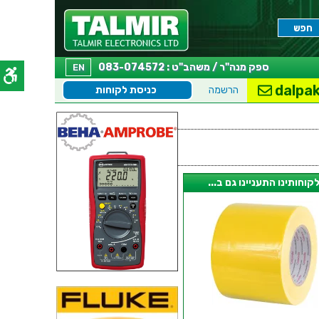
ספק מנה"ר / משהב"ט : 083-074572
EN
dalpak
הרשמה
כניסת לקוחות
קוחותינו התעניינו גם ב...