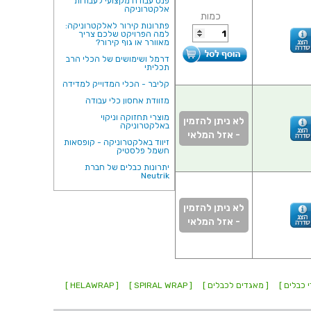
פנס עבודה מקצועי לעבודות
אלקטרוניקה
כמות
פתרונות קירור לאלקטרוניקה:
למה הפרויקט שלכם צריך
מאוורר או גוף קירור?
דרמל ושימושים של הכלי הרב
תכליתי
קליבר - הכלי המדוייק למדידה
מזוודת אחסון כלי עבודה
מוצרי תחזוקה וניקוי
לא ניתן להזמין
באלקטרוניקה
- אזל המלאי
זיווד באלקטרוניקה - קופסאות
חשמל פלסטיק
יתרונות כבלים של חברת
Neutrik
לא ניתן להזמין
- אזל המלאי
 כבלים ]
[ מאגדים לכבלים ]
[ SPIRAL WRAP ]
[ HELAWRAP ]