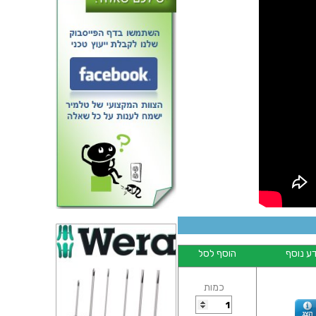
 שרוולי בידוד מתכווץ עם דבק -
יחס כיווץ 4:1 - PRO POWER
HSKIT4:1
ע נוסף
הוסף לסל
כמות