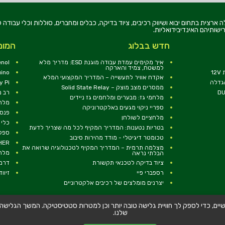
רוניקה בע"מ, הוקמה בשנת 1979, הינה מובילה ארצית בתחום יבוא ושיווק רכיבים, ציוד בדיקה, כבלים ומחברים, סוללו
ישותיהם האינדיבידואליות.
חדש בבלוג
המומ
איך מקימים עמדת עבודה מוגנת ESD: מדריך מלא
nol
למשטח, צמיד והארקה
1
uino
אקדח אוויר לתעשייה – המדריך המקצועי המלא
הגדלה
y Pi
ממסרים מצב מוצק – Solid State Relay
רב מ
מלחמי גז: מבערים ומלחמים גז ניידים
מלח
ספריי ניקוי מגעים באלקטרוניקה
פנסי
מלחציים לשולחן
כלי 
בטריות נטענות: המדריך המקיף לכל מה שצריך לדעת
ספקי
טכומטר דיגיטלי - מודד מהירות סיבוב
RCHER
מצלמה תרמית – המדריך המקיף לטכנולוגיה שרואה את
מלח
הבלתי נראה
ציוד בדיקה לטכנאי תקשורת
דרמל EL
רספברי פיי
זיווד 
יצרנים מומלצים של רכיבים אלקטרוניים
שלישיים, כדי לספק לך חוויית גלישה טובה יותר וכן למטרות סטטיסטיקה. המשך הגלי
|
דוא''ל:
dalpak@talmir.co.il
|
054-6077766
WhatsApp
שלנו.