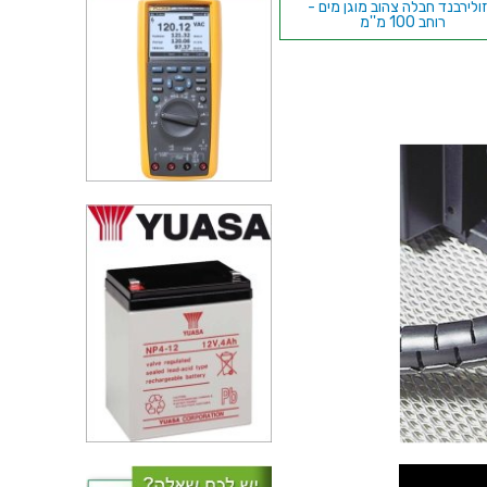
זולירבנד חבלה צהוב מוגן מים -
רוחב 100 מ''מ
אזיקונים צהובים מפלסטיק -
380MM X 4.6MM
בידוד מתכווץ ירוק / צהוב 2.4MM -
גליל 100 מטר