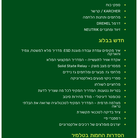
ספקי כוח
KARCHER / קרשר
מלחמים ותחנות הלחמה
דרמל DREMEL
זיווד ומחברים NEUTRIK
חדש בבלוג
איך מקימים עמדת עבודה מוגנת ESD: מדריך מלא למשטח, צמיד
והארקה
אקדח אוויר לתעשייה – המדריך המקצועי המלא
ממסרים מצב מוצק – Solid State Relay
מלחמי גז: מבערים ומלחמים גז ניידים
ספריי ניקוי מגעים באלקטרוניקה
מלחציים לשולחן
בטריות נטענות: המדריך המקיף לכל מה שצריך לדעת
טכומטר דיגיטלי - מודד מהירות סיבוב
מצלמה תרמית – המדריך המקיף לטכנולוגיה שרואה את הבלתי
נראה
ציוד בדיקה לטכנאי תקשורת
רספברי פיי
יצרנים מומלצים של רכיבים אלקטרוניים
הסדרות החמות בטלמיר