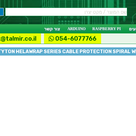
ים
RASPBERRY PI
ARDUINO
צור קשר
@talmir.co.il
054-6077766
YTON HELAWRAP SERIES CABLE PROTECTION SPIRAL 