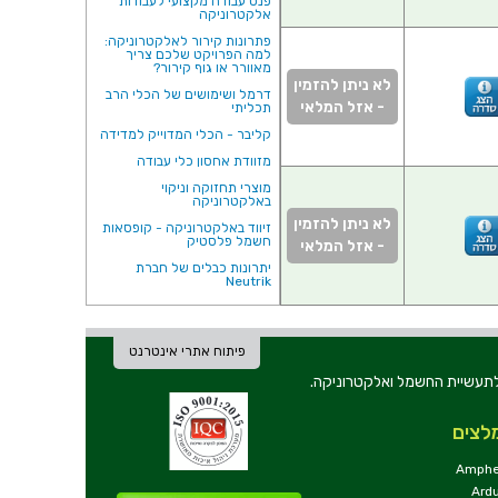
פנס עבודה מקצועי לעבודות
אלקטרוניקה
פתרונות קירור לאלקטרוניקה:
למה הפרויקט שלכם צריך
מאוורר או גוף קירור?
לא ניתן להזמין
דרמל ושימושים של הכלי הרב
- אזל המלאי
תכליתי
קליבר - הכלי המדוייק למדידה
מזוודת אחסון כלי עבודה
מוצרי תחזוקה וניקוי
באלקטרוניקה
לא ניתן להזמין
זיווד באלקטרוניקה - קופסאות
חשמל פלסטיק
- אזל המלאי
יתרונות כבלים של חברת
Neutrik
פיתוח אתרי אינטרנט
ת וכלי עבודה לתעשיית החשמל ואלקטרוניקה.
לצים
Amphe
Ard