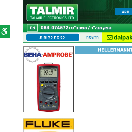
ספק מנה"ר / משהב"ט : 083-074572
EN
dalpak
הרשמה
כניסת לקוחות
HELLERMANNT