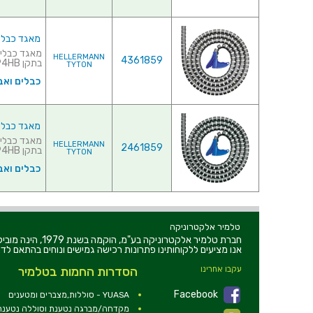
מאגד כבלים (לפל
HELLERMANN
4361859
בתקן UL94HB♦ כולל כלי לה...
TYTON
כבלים ואב
מאגד כבלים (לפל
HELLERMANN
2461859
בתקן UL94HB♦ כו...
TYTON
כבלים ואב
טלמיר אלקטרוניקה
חברת טלמיר אלקט
אנו מציעים ללקוחותינו פתרונות רכישה גמישים ונוחים בהתאם לדר
עקבו אחרינו
הסדרות החמות בטלמיר
Facebook
YUASA - סוללות,מצברים ומטענים
מקדחה/מברגה נטענת וסוללה נטענת 2V