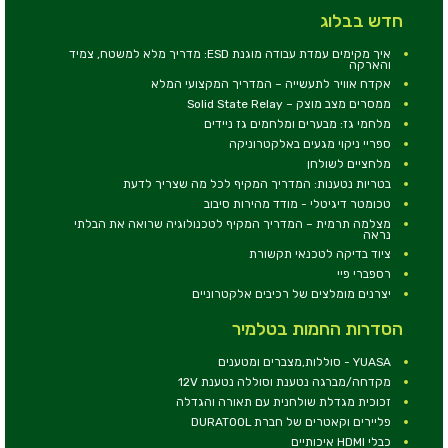
חדש בבלוג
איך מקימים עמדת עבודה מוגנת ESD: מדריך מלא למשטח, צמיד
והארקה
אקדח אוויר לתעשייה – המדריך המקצועי המלא
ממסרים מצב מוצק – Solid State Relay
מלחמי גז: מבערים ומלחמים גז ניידים
ספריי ניקוי מגעים באלקטרוניקה
מלחציים לשולחן
בטריות נטענות: המדריך המקיף לכל מה שצריך לדעת
טכומטר דיגיטלי - מודד מהירות סיבוב
מצלמה תרמית – המדריך המקיף לטכנולוגיה שרואה את הבלתי
נראה
ציוד בדיקה לטכנאי תקשורת
רספברי פיי
יצרנים מומלצים של רכיבים אלקטרוניים
הסדרות החמות בטלמיר
YUASA - סוללות,מצברים ומטענים
מקדחה/מברגה נטענת וסוללה נטענת 12V
זכוכית מגדלת שולחנית עם תאורה והגדלה
פליירים וקאטרים של חברת DURATOOL
כבלי HDMI איכותיים