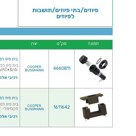
פיוזים/בתי פיוזים/תושבות
לפיוזים
תמונה
מק"ט
יצרן
בית פיוז לפנל - TB-24M-R
COOPER
4660811
:250VAC♦&nb...
BUSSMANN
רכיבי אלק
בית פיוז למעג
COOPER
1611642
מקסימלי : 2...
BUSSMANN
רכיבי אלק