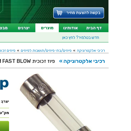
בקשה להצעת מחיר
דף הבית
אודותינו
מוצרים
יצרנים
מבצע
חדש בטלמיר?
לחץ כאן
רכיבי אלקטרוניקה
»
פיוזים/בתי פיוזים/תושבות לפיוזים
»
פיוזים זכוכית - X20MM
רכיבי אלקטרוניקה »
פיוז זכוכית 500MA 5X20MM FAST BLOW
יצרן:
מק"ט: