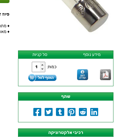
פיוז זכוכית LOW
♦ מתח : AC
♦ מאושר תקנ
מידע נוסף
סל קניות
כמות:
שתף
רכיבי אלקטרוניקה