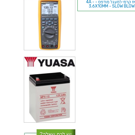
פיוז קרמי למעגל מודפס - 4A -
3.6X10MM - SLOW BLOW
פיוז לרכב - LITTLEFUSE MINI
297 BLADE -4A 32V
פיוז מתאפס SMD , 1206 , 6VDC ,
2A / 3.5A - PTC