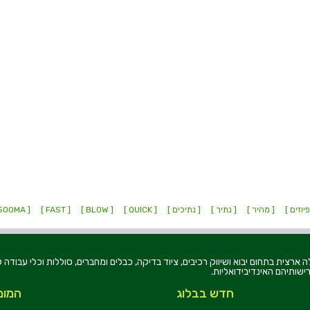
יוזים ]
[ מהיר ]
[ נתיך ]
[ נתיכים ]
[ QUICK ]
[ BLOW ]
[ FAST ]
[ 500MA ]
רוניקה בע"מ, הוקמה בשנת 1979, הינה מובילה ארצית בתחום יבוא ושיווק רכיבים, ציוד בדיקה, כבלים ומחברים, סוללו
ישותיהם האינדיבידואליות.
חדש בבלוג
המומ