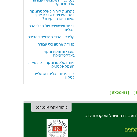
פנס עבודה מקצועי לעבודות
אלקטרוניקה
פתרונות קירור לאלקטרוניקה:
למה הפרויקט שלכם צריך
מאוורר או גוף קירור?
דרמל ושימושים של הכלי הרב
תכליתי
קליבר - הכלי המדוייק למדידה
מזוודת אחסון כלי עבודה
מוצרי תחזוקה וניקוי
באלקטרוניקה
זיווד באלקטרוניקה - קופסאות
חשמל פלסטיק
ציוד ניקיון - כלים חשמליים
לניקיון
[ 5X20MM ]
פיתוח אתרי אינטרנט
ת וכלי עבודה לתעשיית החשמל ואלקטרוניקה.
לצים