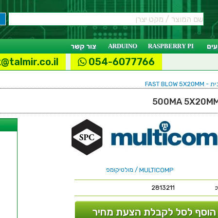
ים
RASPBERRY PI
ARDUINO
צור קשר
@talmir.co.il
054-6077766
FAST BLOW 5
ל
/ מולטיקומפ
MULTICOMP
2813211
הוסף לסל לקבלת הצעת מחיר