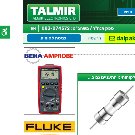
ספק מנה"ר / משהב"ט : 083-074572
EN
dalpak
הרשמה
כניסת לקוחות
קוחותינו התעניינו גם ב...