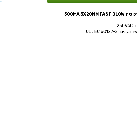
500MA 5X20MM FAST B
250V
ים : UL , IEC 60127-2