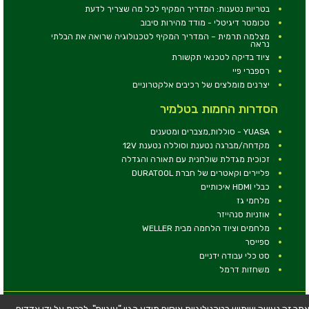
בטריות נטענות: המדריך המקיף לכל מה שצריך לדעת
טכומטר דיגיטלי - מודד מהירות סיבוב
מצלמה תרמית – המדריך המקיף לטכנולוגיה שרואה את הבלתי
נראה
ציוד בדיקה לטכנאי תקשורת
רספברי פיי
יצרנים מומלצים של רכיבים אלקטרוניים
הסדרות החמות בטלמיר
YUASA - סוללות,מצברים ומטענים
מקדחה/מברגה נטענת וסוללה נטענת 12V
זכוכית מגדלת שולחנית עם תאורה והגדלה
פליירים וקאטרים של חברת DURATOOL
כבלי HDMI איכותיים
מלחמי גז
אוזניות סנהייזר
מלחמים וציוד הלחמה מבית WELLER
ספייסר
סט כלי עבודה ידניים
משחזות דרמל
© כל הזכויות שמורות - טלמיר אלקטרוניקה בע''מ