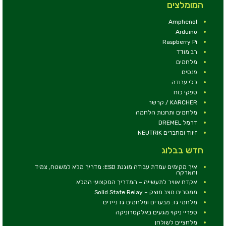
המומלצים
Amphenol
Arduino
Raspberry Pi
רב מודד
מלחמים
פנסים
כלי עבודה
ספקי כוח
KARCHER / קרשר
מלחמים ותחנות הלחמה
דרמל DREMEL
זיווד ומחברים NEUTRIK
חדש בבלוג
איך מקימים עמדת עבודה מוגנת ESD: מדריך מלא למשטח, צמיד
והארקה
אקדח אוויר לתעשייה – המדריך המקצועי המלא
ממסרים מצב מוצק – Solid State Relay
מלחמי גז: מבערים ומלחמים גז ניידים
ספריי ניקוי מגעים באלקטרוניקה
מלחציים לשולחן