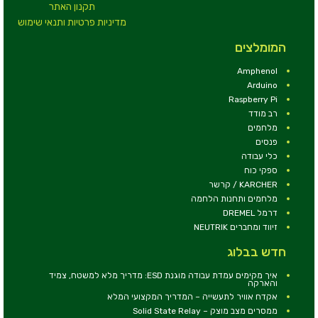
תקנון האתר
מדיניות פרטיות ותנאי שימוש
המומלצים
Amphenol
Arduino
Raspberry Pi
רב מודד
מלחמים
פנסים
כלי עבודה
ספקי כוח
KARCHER / קרשר
מלחמים ותחנות הלחמה
דרמל DREMEL
זיווד ומחברים NEUTRIK
חדש בבלוג
איך מקימים עמדת עבודה מוגנת ESD: מדריך מלא למשטח, צמיד
והארקה
אקדח אוויר לתעשייה – המדריך המקצועי המלא
ממסרים מצב מוצק – Solid State Relay