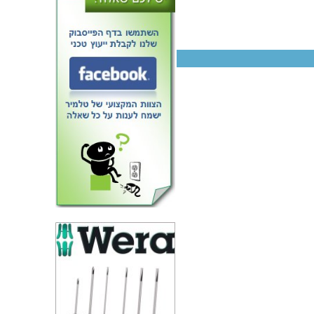
ספק כוח AC/DC לשאסי - 2400W
- 90V~264V ⇒ 24V / 10