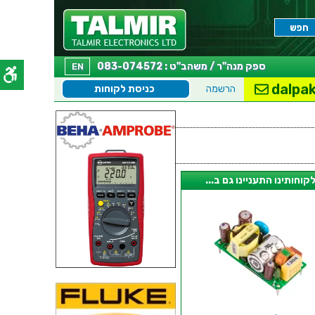
ספק מנה"ר / משהב"ט : 083-074572
EN
dalpak
הרשמה
כניסת לקוחות
קוחותינו התעניינו גם ב...