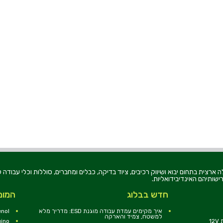
רוניקה בע"מ, הוקמה בשנת 1979, הינה מובילה ארצית בתחום יבוא ושיווק רכיבים, ציוד בדיקה, כבלים ומחברים, סוללו
ישותיהם האינדיבידואליות.
חדש בבלוג
המומ
איך מקימים עמדת עבודה מוגנת ESD: מדריך מלא
nol
למשטח, צמיד והארקה
1
uino