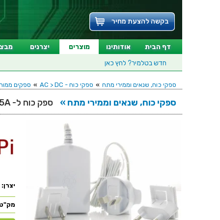
בקשה להצעת מחיר
דף הבית
אודותינו
מוצרים
יצרנים
מבצע
חדש בטלמיר?
לחץ כאן
ספקי כוח, שנאים וממירי מתח
»
ספקי כוח - AC > DC
»
ספקים ממותגים מזוודים - PUT
ספקי כוח, שנאים וממירי מתח »
ספק כוח ל- RASPBERY PI MICRO USB 5.1V 2.5A
יצרן:
מק"ט: