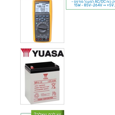
ספק כוח AC/DC למעגל מודפס -
15W - 85V~264V ⇒ +5V 
+15V / -15V
ספק כוח AC/DC לשאסי - 45W -
80V~264V ⇒ 15V / 3A
רז זיווד עם מאוורר לספקי כוח
AC/DC - סדרה CLC175