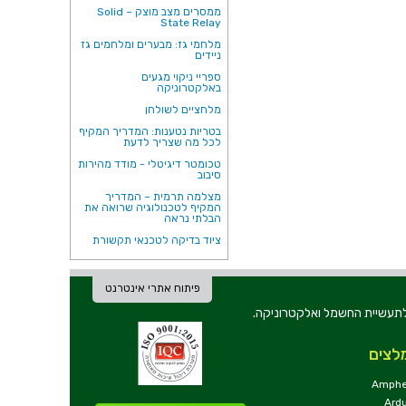
ממסרים מצב מוצק – Solid
State Relay
מלחמי גז: מבערים ומלחמים גז
ניידים
ספריי ניקוי מגעים
באלקטרוניקה
מלחציים לשולחן
בטריות נטענות: המדריך המקיף
לכל מה שצריך לדעת
טכומטר דיגיטלי - מודד מהירות
סיבוב
מצלמה תרמית – המדריך
המקיף לטכנולוגיה שרואה את
הבלתי נראה
ציוד בדיקה לטכנאי תקשורת
פיתוח אתרי אינטרנט
ת וכלי עבודה לתעשיית החשמל ואלקטרוניקה.
לצים
Amphe
Ard