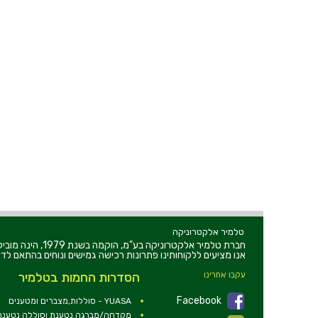
טלמיר אלקטרוניקה
חברת טלמיר אלקט
אנו מציעים ללקוחותינו פתרונות רכישה גמישים ונוחים בהתאם לדר
עקבו אחרינו
הסדרות החמות בטלמיר
Facebook
YUASA - סוללות,מצברים ומטענים
מקדחה/מברגה נטענת וסוללה נטענת 2V