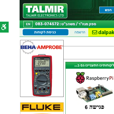
ספק מנה"ר / משהב"ט : 083-074572
EN
dalpak
הרשמה
כניסת לקוחות
קוחותינו התעניינו גם ב...