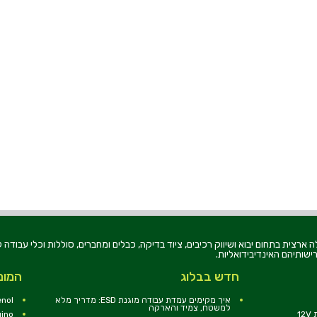
רוניקה בע"מ, הוקמה בשנת 1979, הינה מובילה ארצית בתחום יבוא ושיווק רכיבים, ציוד בדיקה, כבלים ומחברים, סוללו
ישותיהם האינדיבידואליות.
חדש בבלוג
המומ
איך מקימים עמדת עבודה מוגנת ESD: מדריך מלא
nol
למשטח, צמיד והארקה
1
uino