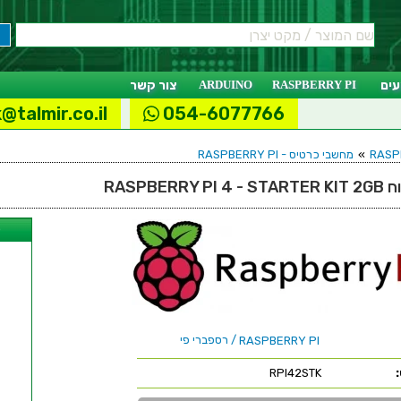
ים
RASPBERRY PI
ARDUINO
צור קשר
@talmir.co.il
054-6077766
»
מחשבי כרטיס - RASPBERRY PI
RASPBE
ל
/ רספברי פי
RASPBERRY PI
RPI42STK