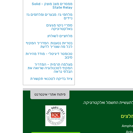
ממסרים מצב מוצק – Solid
State Relay
מלחמי גז: מבערים ומלחמים גז
ניידים
ספריי ניקוי מגעים
באלקטרוניקה
מלחציים לשולחן
בטריות נטענות: המדריך המקיף
לכל מה שצריך לדעת
טכומטר דיגיטלי - מודד מהירות
סיבוב
מצלמה תרמית – המדריך
המקיף לטכנולוגיה שרואה את
הבלתי נראה
ציוד בדיקה לטכנאי תקשורת
פיתוח אתרי אינטרנט
ת וכלי עבודה לתעשיית החשמל ואלקטרוניקה.
לצים
Amphe
Ard