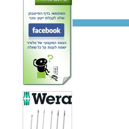
התקנת OPEN OFFICE במחשב
RASPBERRY PI