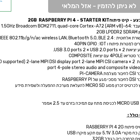
לא ניתן להזמין - אזל המלאי
RY PI
 פיתוח2GB RASPBERRY PI 4 - STARTER KIT
 BB
bit SoC @ 1.5GHz Broadcom BCM2711, q)
2GB 
GHz and 5.0 GHz IEEE 802.11b/g/n/ac wireless LAN, Bluetooth 5.0, B
למטרות פיתוח ו 40PIN GPIO : IOT
USB 3.0 ports 2 × USB 2.0 por.
4POLE עם יציאת COMPOSITE
♦ יציאת 2 × pported) 2-lane MIPI DSI display port 2-lane MIPI CSI camera
port 4-pole stereo audio and composite video
PI-CAMERA
RASPBERRY PI
כרון מסוג MICRO SD להעלאת מערכת ההפעלה ולשמירת מידע
 BB
אמפר
כולל :
ח RASBERRY PI 4 2G
 5.1V 3.0A עם תקע מיקרו USB
ס הרחבה ריק בגודל 32GB