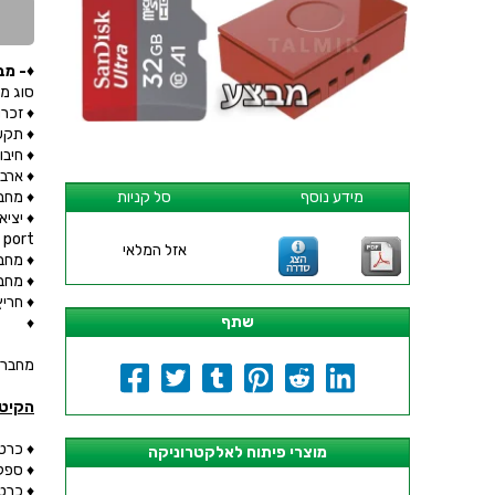
♦- מבצע - קיט
סוג מעבד :64-uad-core Cortex-A72 (ARM v8
♦ זכרון LPDDR2 SDRAM
♦ תקשורת אלחוטית : 2.4 LE
♦ חיבורים 
♦ ארבע יציאות 2 × ts
♦ מחבר סטריאו 
מידע נוסף
סל קניות
 port
אזל המלאי
♦ מחבר CSI לחיבור מצלמת 
♦ מחבר DSI לחיבור מסכי מגע של 
♦ חריץ לכרטיס ז
שתף
♦
מחבר MICRO USB לכניסת מתח עם תמיכה בזרם עד 2.5 
הקיט 
♦ כרטיס פיתו
מוצרי פיתוח לאלקטרוניקה
♦ ספק כח מקורי
♦ כרטי