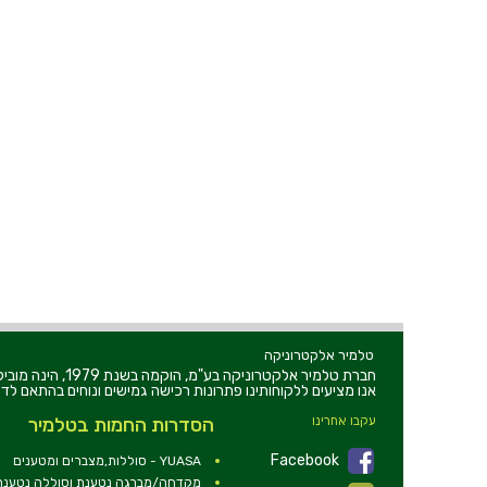
טלמיר אלקטרוניקה
חברת טלמיר אלקט
אנו מציעים ללקוחותינו פתרונות רכישה גמישים ונוחים בהתאם לדר
עקבו אחרינו
הסדרות החמות בטלמיר
Facebook
YUASA - סוללות,מצברים ומטענים
מקדחה/מברגה נטענת וסוללה נטענת 2V