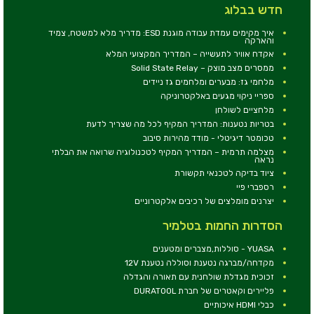
חדש בבלוג
איך מקימים עמדת עבודה מוגנת ESD: מדריך מלא למשטח, צמיד
והארקה
אקדח אוויר לתעשייה – המדריך המקצועי המלא
ממסרים מצב מוצק – Solid State Relay
מלחמי גז: מבערים ומלחמים גז ניידים
ספריי ניקוי מגעים באלקטרוניקה
מלחציים לשולחן
בטריות נטענות: המדריך המקיף לכל מה שצריך לדעת
טכומטר דיגיטלי - מודד מהירות סיבוב
מצלמה תרמית – המדריך המקיף לטכנולוגיה שרואה את הבלתי
נראה
ציוד בדיקה לטכנאי תקשורת
רספברי פיי
יצרנים מומלצים של רכיבים אלקטרוניים
הסדרות החמות בטלמיר
YUASA - סוללות,מצברים ומטענים
מקדחה/מברגה נטענת וסוללה נטענת 12V
זכוכית מגדלת שולחנית עם תאורה והגדלה
פליירים וקאטרים של חברת DURATOOL
כבלי HDMI איכותיים