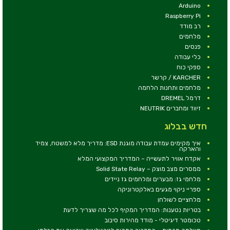
Arduino
Raspberry Pi
רב מודד
מלחמים
פנסים
כלי עבודה
ספקי כוח
KARCHER / קרשר
מלחמים ותחנות הלחמה
דרמל DREMEL
זיווד ומחברים NEUTRIK
חדש בבלוג
איך מקימים עמדת עבודה מוגנת ESD: מדריך מלא למשטח, צמיד
והארקה
אקדח אוויר לתעשייה – המדריך המקצועי המלא
ממסרים מצב מוצק – Solid State Relay
מלחמי גז: מבערים ומלחמים גז ניידים
ספריי ניקוי מגעים באלקטרוניקה
מלחציים לשולחן
בטריות נטענות: המדריך המקיף לכל מה שצריך לדעת
טכומטר דיגיטלי - מודד מהירות סיבוב