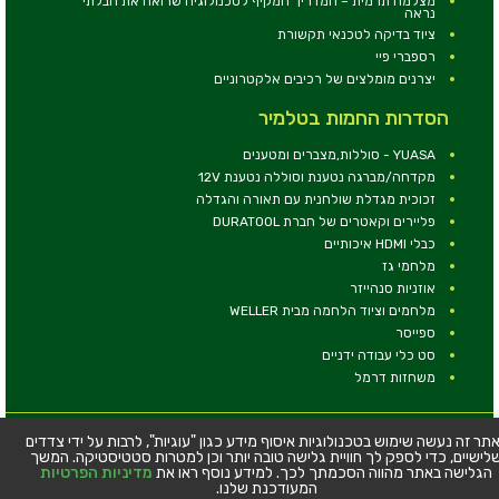
מצלמה תרמית – המדריך המקיף לטכנולוגיה שרואה את הבלתי
נראה
ציוד בדיקה לטכנאי תקשורת
רספברי פיי
יצרנים מומלצים של רכיבים אלקטרוניים
הסדרות החמות בטלמיר
YUASA - סוללות,מצברים ומטענים
מקדחה/מברגה נטענת וסוללה נטענת 12V
זכוכית מגדלת שולחנית עם תאורה והגדלה
פליירים וקאטרים של חברת DURATOOL
כבלי HDMI איכותיים
מלחמי גז
אוזניות סנהייזר
מלחמים וציוד הלחמה מבית WELLER
ספייסר
סט כלי עבודה ידניים
משחזות דרמל
© כל הזכויות שמורות - טלמיר אלקטרוניקה בע''מ
תר זה נעשה שימוש בטכנולוגיות איסוף מידע כגון "עוגיות", לרבות על ידי צדדים
לישיים, כדי לספק לך חוויית גלישה טובה יותר וכן למטרות סטטיסטיקה. המשך
כתובת: דרך העצמאות 63, חיפה
הגלישה באתר מהווה הסכמתך לכך. למידע נוסף ראו את
מדיניות הפרטיות
טלפון:
04-8534564
המעודכנת שלנו.