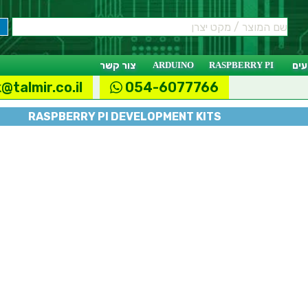
ים
RASPBERRY PI
ARDUINO
צור קשר
@talmir.co.il
054-6077766
RASPBERRY PI DEVELOPMENT KITS