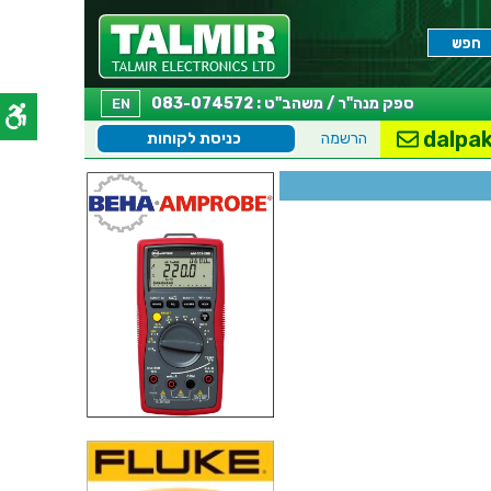
ספק מנה"ר / משהב"ט : 083-074572
EN
dalpak
הרשמה
כניסת לקוחות