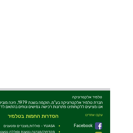
טלמיר אלקטרוניקה
חברת טלמיר אלקט
אנו מציעים ללקוחותינו פתרונות רכישה גמישים ונוחים בהתאם לדר
עקבו אחרינו
הסדרות החמות בטלמיר
Facebook
YUASA - סוללות,מצברים ומטענים
מקדחה/מברגה נטענת וסוללה נטענת 2V