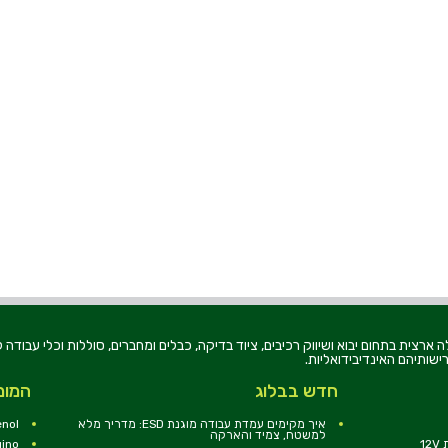
רוניקה בע"מ, הוקמה בשנת 1979, הינה מובילה ארצית בתחום יבוא ושיווק רכיבים, ציוד בדיקה, כבלים ומחברים, סוללו
ישותיהם האינדיבידואליות.
חדש בבלוג
המומ
איך מקימים עמדת עבודה מוגנת ESD: מדריך מלא
nol
למשטח, צמיד והארקה
1
uino