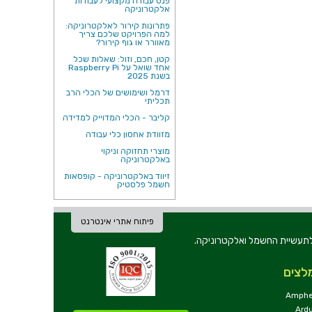
פנס עבודה מקצועי לעבודות
אלקטרוניקה
פתרונות קירור לאלקטרוניקה:
למה הפרויקט שלכם צריך
מאוורר או גוף קירור?
קטן, חכם, וזול: שאלות שכל
אחד שואל על Raspberry Pi
בשנת 2025
דרמל ושימושים של הכלי הרב
תכליתי
קליבר - הכלי המדוייק למדידה
מזוודת אחסון כלי עבודה
מוצרי תחזוקה וניקוי
באלקטרוניקה
זיווד באלקטרוניקה - קופסאות
חשמל פלסטיק
פיתוח אתרי אינטרנט
ת וכלי עבודה לתעשיית החשמל ואלקטרוניקה.
לצים
Amphe
Ard