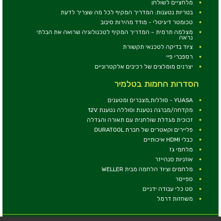
מלחציים לשולחן
בטריות נטענות: המדריך המקיף לכל מה שצריך לדעת
טכומטר דיגיטלי - מודד מהירות סיבוב
מצלמה תרמית – המדריך המקיף לטכנולוגיה שרואה את הבלתי
נראה
ציוד בדיקה לטכנאי תקשורת
רספברי פיי
יצרנים מומלצים של רכיבים אלקטרוניים
הסדרות החמות בטלמיר
YUASA - סוללות,מצברים ומטענים
מקדחה/מברגה נטענת וסוללה נטענת 12V
זכוכית מגדלת שולחנית עם תאורה והגדלה
פליירים וקאטרים של חברת DURATOOL
כבלי HDMI איכותיים
מלחמי גז
אוזניות סנהייזר
מלחמים וציוד הלחמה מבית WELLER
ספייסר
סט כלי עבודה ידניים
משחזות דרמל