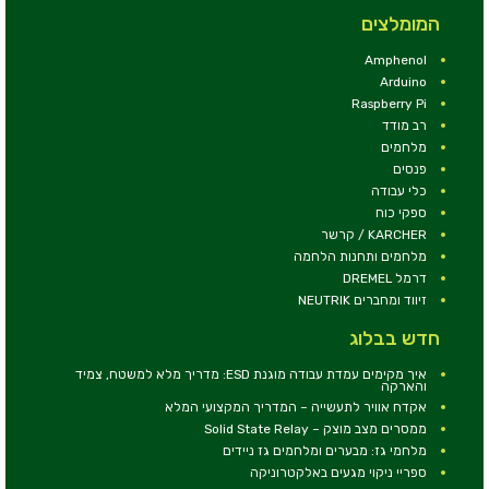
המומלצים
Amphenol
Arduino
Raspberry Pi
רב מודד
מלחמים
פנסים
כלי עבודה
ספקי כוח
KARCHER / קרשר
מלחמים ותחנות הלחמה
דרמל DREMEL
זיווד ומחברים NEUTRIK
חדש בבלוג
איך מקימים עמדת עבודה מוגנת ESD: מדריך מלא למשטח, צמיד
והארקה
אקדח אוויר לתעשייה – המדריך המקצועי המלא
ממסרים מצב מוצק – Solid State Relay
מלחמי גז: מבערים ומלחמים גז ניידים
ספריי ניקוי מגעים באלקטרוניקה