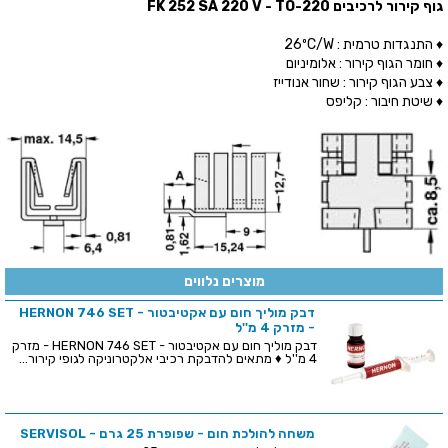
גוף קירור לרכיבים FK 252 SA 220 V - TO-220
♦ התנגדות טרמית : 26ºC/W
♦ חומר הגוף קירור : אלומיניום
♦ צבע הגוף קירור : שחור אנודייז
♦ שיטת חיבור : קליפס
מוצרים נלווים
דבק מוליך חום עם אקטיבטור - HERNON 746 SET
- מזרק 4 מ''ל
דבק מוליך חום עם אקטיבטור - HERNON 746 SET - מזרק
4 מ''ל ♦ מתאים להדבקת רכיבי אלקטרוניקה לגופי קירור...
משחה להולכת חום - שפופרת 25 גרם - SERVISOL