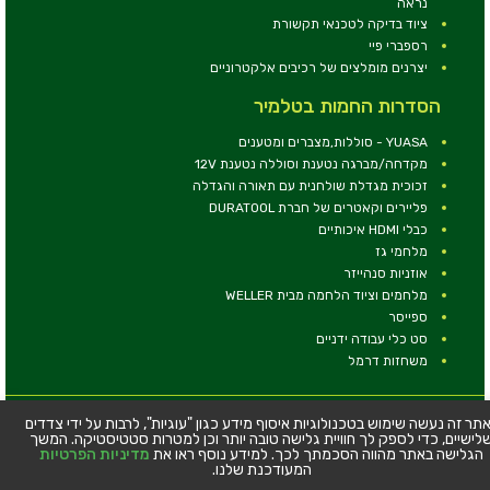
נראה
ציוד בדיקה לטכנאי תקשורת
רספברי פיי
יצרנים מומלצים של רכיבים אלקטרוניים
הסדרות החמות בטלמיר
YUASA - סוללות,מצברים ומטענים
מקדחה/מברגה נטענת וסוללה נטענת 12V
זכוכית מגדלת שולחנית עם תאורה והגדלה
פליירים וקאטרים של חברת DURATOOL
כבלי HDMI איכותיים
מלחמי גז
אוזניות סנהייזר
מלחמים וציוד הלחמה מבית WELLER
ספייסר
סט כלי עבודה ידניים
משחזות דרמל
© כל הזכויות שמורות - טלמיר אלקטרוניקה בע''מ
תר זה נעשה שימוש בטכנולוגיות איסוף מידע כגון "עוגיות", לרבות על ידי צדדים
לישיים, כדי לספק לך חוויית גלישה טובה יותר וכן למטרות סטטיסטיקה. המשך
כתובת: דרך העצמאות 63, חיפה
הגלישה באתר מהווה הסכמתך לכך. למידע נוסף ראו את
מדיניות הפרטיות
טלפון:
04-8534564
המעודכנת שלנו.