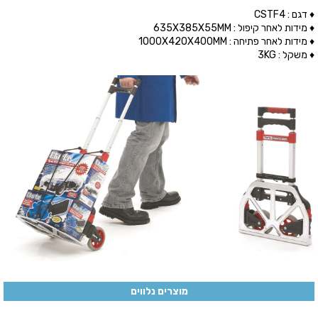
♦ דגם : CSTF4
♦ מידות לאחר קיפול : 635X385X55MM
♦ מידות לאחר פתיחה : 1000X420X400MM
♦ משקל : 3KG
מוצרים נלווים