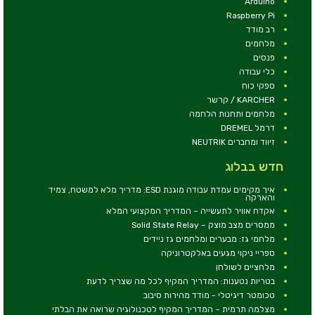
Arduino
Raspberry Pi
רב מודד
מלחמים
פנסים
כלי עבודה
ספקי כוח
KARCHER / קרשר
מלחמים ותחנות הלחמה
דרמל DREMEL
זיווד ומחברים NEUTRIK
חדש בבלוג
איך מקימים עמדת עבודה מוגנת ESD: מדריך מלא למשטח, צמיד
והארקה
אקדח אוויר לתעשייה – המדריך המקצועי המלא
ממסרים מצב מוצק – Solid State Relay
מלחמי גז: מבערים ומלחמים גז ניידים
ספריי ניקוי מגעים באלקטרוניקה
מלחציים לשולחן
בטריות נטענות: המדריך המקיף לכל מה שצריך לדעת
טכומטר דיגיטלי - מודד מהירות סיבוב
מצלמה תרמית – המדריך המקיף לטכנולוגיה שרואה את הבלתי