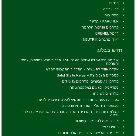
פנסים
כלי עבודה
ספקי כוח
KARCHER / קרשר
מלחמים ותחנות הלחמה
דרמל DREMEL
זיווד ומחברים NEUTRIK
חדש בבלוג
איך מקימים עמדת עבודה מוגנת ESD: מדריך מלא למשטח, צמיד
והארקה
אקדח אוויר לתעשייה – המדריך המקצועי המלא
ממסרים מצב מוצק – Solid State Relay
מלחמי גז: מבערים ומלחמים גז ניידים
ספריי ניקוי מגעים באלקטרוניקה
מלחציים לשולחן
בטריות נטענות: המדריך המקיף לכל מה שצריך לדעת
טכומטר דיגיטלי - מודד מהירות סיבוב
מצלמה תרמית – המדריך המקיף לטכנולוגיה שרואה את הבלתי
נראה
ציוד בדיקה לטכנאי תקשורת
רספברי פיי
יצרנים מומלצים של רכיבים אלקטרוניים