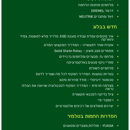
מלחמים ותחנות הלחמה
דרמל DREMEL
זיווד ומחברים NEUTRIK
חדש בבלוג
איך מקימים עמדת עבודה מוגנת ESD: מדריך מלא למשטח, צמיד
והארקה
אקדח אוויר לתעשייה – המדריך המקצועי המלא
ממסרים מצב מוצק – Solid State Relay
מלחמי גז: מבערים ומלחמים גז ניידים
ספריי ניקוי מגעים באלקטרוניקה
מלחציים לשולחן
בטריות נטענות: המדריך המקיף לכל מה שצריך לדעת
טכומטר דיגיטלי - מודד מהירות סיבוב
מצלמה תרמית – המדריך המקיף לטכנולוגיה שרואה את הבלתי
נראה
ציוד בדיקה לטכנאי תקשורת
רספברי פיי
יצרנים מומלצים של רכיבים אלקטרוניים
הסדרות החמות בטלמיר
YUASA - סוללות,מצברים ומטענים