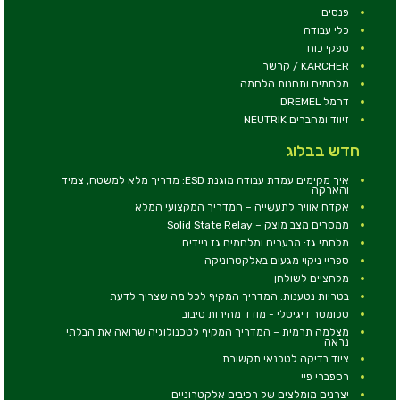
פנסים
כלי עבודה
ספקי כוח
KARCHER / קרשר
מלחמים ותחנות הלחמה
דרמל DREMEL
זיווד ומחברים NEUTRIK
חדש בבלוג
איך מקימים עמדת עבודה מוגנת ESD: מדריך מלא למשטח, צמיד
והארקה
אקדח אוויר לתעשייה – המדריך המקצועי המלא
ממסרים מצב מוצק – Solid State Relay
מלחמי גז: מבערים ומלחמים גז ניידים
ספריי ניקוי מגעים באלקטרוניקה
מלחציים לשולחן
בטריות נטענות: המדריך המקיף לכל מה שצריך לדעת
טכומטר דיגיטלי - מודד מהירות סיבוב
מצלמה תרמית – המדריך המקיף לטכנולוגיה שרואה את הבלתי
נראה
ציוד בדיקה לטכנאי תקשורת
רספברי פיי
יצרנים מומלצים של רכיבים אלקטרוניים