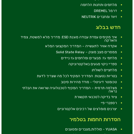
מלחמים ותחנות הלחמה
דרמל DREMEL
זיווד ומחברים NEUTRIK
חדש בבלוג
איך מקימים עמדת עבודה מוגנת ESD: מדריך מלא למשטח, צמיד
והארקה
אקדח אוויר לתעשייה – המדריך המקצועי המלא
ממסרים מצב מוצק – Solid State Relay
מלחמי גז: מבערים ומלחמים גז ניידים
ספריי ניקוי מגעים באלקטרוניקה
מלחציים לשולחן
בטריות נטענות: המדריך המקיף לכל מה שצריך לדעת
טכומטר דיגיטלי - מודד מהירות סיבוב
מצלמה תרמית – המדריך המקיף לטכנולוגיה שרואה את הבלתי
נראה
ציוד בדיקה לטכנאי תקשורת
רספברי פיי
יצרנים מומלצים של רכיבים אלקטרוניים
הסדרות החמות בטלמיר
YUASA - סוללות,מצברים ומטענים