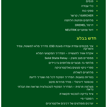
פנסים
כלי עבודה
ספקי כוח
KARCHER / קרשר
מלחמים ותחנות הלחמה
דרמל DREMEL
זיווד ומחברים NEUTRIK
חדש בבלוג
איך מקימים עמדת עבודה מוגנת ESD: מדריך מלא למשטח, צמיד
והארקה
אקדח אוויר לתעשייה – המדריך המקצועי המלא
ממסרים מצב מוצק – Solid State Relay
מלחמי גז: מבערים ומלחמים גז ניידים
ספריי ניקוי מגעים באלקטרוניקה
מלחציים לשולחן
בטריות נטענות: המדריך המקיף לכל מה שצריך לדעת
טכומטר דיגיטלי - מודד מהירות סיבוב
מצלמה תרמית – המדריך המקיף לטכנולוגיה שרואה את הבלתי
נראה
ציוד בדיקה לטכנאי תקשורת
רספברי פיי
יצרנים מומלצים של רכיבים אלקטרוניים