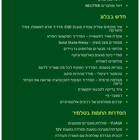
זיווד ומחברים NEUTRIK
חדש בבלוג
איך מקימים עמדת עבודה מוגנת ESD: מדריך מלא למשטח, צמיד
והארקה
אקדח אוויר לתעשייה – המדריך המקצועי המלא
ממסרים מצב מוצק – Solid State Relay
מלחמי גז: מבערים ומלחמים גז ניידים
ספריי ניקוי מגעים באלקטרוניקה
מלחציים לשולחן
בטריות נטענות: המדריך המקיף לכל מה שצריך לדעת
טכומטר דיגיטלי - מודד מהירות סיבוב
מצלמה תרמית – המדריך המקיף לטכנולוגיה שרואה את הבלתי
נראה
ציוד בדיקה לטכנאי תקשורת
רספברי פיי
יצרנים מומלצים של רכיבים אלקטרוניים
הסדרות החמות בטלמיר
YUASA - סוללות,מצברים ומטענים
מקדחה/מברגה נטענת וסוללה נטענת 12V
זכוכית מגדלת שולחנית עם תאורה והגדלה