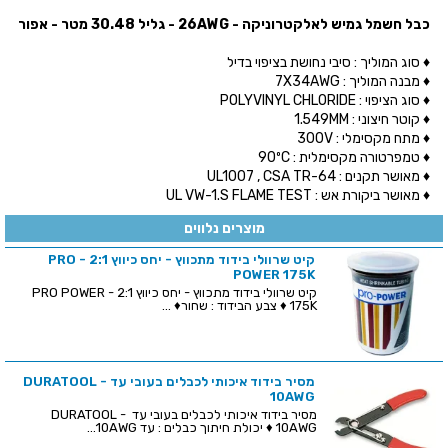
כבל חשמל גמיש לאלקטרוניקה - 26AWG - גליל 30.48 מטר - אפור
♦
סוג המוליך : סיבי נחושת בציפוי בדיל
♦
מבנה המוליך : 7X34AWG
♦
סוג הציפוי : POLYVINYL CHLORIDE
♦
קוטר חיצוני : 1.549MM
♦
מתח מקסימלי : 300V
♦
טמפרטורה מקסימלית : 90ºC
♦
מאושר תקנים : UL1007 , CSA TR-64
♦
מאושר ביקורת אש : UL VW-1.S FLAME TEST
מוצרים נלווים
קיט שרוולי בידוד מתכווץ - יחס כיווץ 2:1 - PRO
POWER 175K
קיט שרוולי בידוד מתכווץ - יחס כיווץ 2:1 - PRO POWER
175K ♦ צבע הבידוד : שחור♦ ...
מסיר בידוד איכותי לכבלים בעובי עד DURATOOL -
10AWG
מסיר בידוד איכותי לכבלים בעובי עד DURATOOL -
10AWG ♦ יכולת חיתוך כבלים : עד 10AWG...