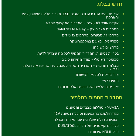
חדש בבלוג
איך מקימים עמדת עבודה מוגנת ESD: מדריך מלא למשטח, צמיד
והארקה
אקדח אוויר לתעשייה – המדריך המקצועי המלא
ממסרים מצב מוצק – Solid State Relay
מלחמי גז: מבערים ומלחמים גז ניידים
ספריי ניקוי מגעים באלקטרוניקה
מלחציים לשולחן
בטריות נטענות: המדריך המקיף לכל מה שצריך לדעת
טכומטר דיגיטלי - מודד מהירות סיבוב
מצלמה תרמית – המדריך המקיף לטכנולוגיה שרואה את הבלתי
נראה
ציוד בדיקה לטכנאי תקשורת
רספברי פיי
יצרנים מומלצים של רכיבים אלקטרוניים
הסדרות החמות בטלמיר
YUASA - סוללות,מצברים ומטענים
מקדחה/מברגה נטענת וסוללה נטענת 12V
זכוכית מגדלת שולחנית עם תאורה והגדלה
פליירים וקאטרים של חברת DURATOOL
כבלי HDMI איכותיים