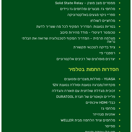
ממסרים מצב מוצק – Solid State Relay
מלחמי גז: מבערים ומלחמים גז ניידים
ספריי ניקוי מגעים באלקטרוניקה
מלחציים לשולחן
בטריות נטענות: המדריך המקיף לכל מה שצריך לדעת
טכומטר דיגיטלי - מודד מהירות סיבוב
מצלמה תרמית – המדריך המקיף לטכנולוגיה שרואה את הבלתי
נראה
ציוד בדיקה לטכנאי תקשורת
רספברי פיי
יצרנים מומלצים של רכיבים אלקטרוניים
הסדרות החמות בטלמיר
YUASA - סוללות,מצברים ומטענים
מקדחה/מברגה נטענת וסוללה נטענת 12V
זכוכית מגדלת שולחנית עם תאורה והגדלה
פליירים וקאטרים של חברת DURATOOL
כבלי HDMI איכותיים
מלחמי גז
אוזניות סנהייזר
מלחמים וציוד הלחמה מבית WELLER
ספייסר
סט כלי עבודה ידניים