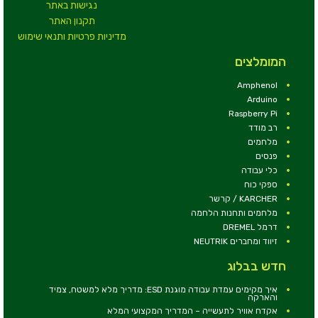
נגישות באתר
תקנון האתר
מדיניות פרטיות ותנאי שימוש
המומלצים
Amphenol
Arduino
Raspberry Pi
רב מודד
מלחמים
פנסים
כלי עבודה
ספקי כוח
KARCHER / קרשר
מלחמים ותחנות הלחמה
דרמל DREMEL
זיווד ומחברים NEUTRIK
חדש בבלוג
איך מקימים עמדת עבודה מוגנת ESD: מדריך מלא למשטח, צמיד
והארקה
אקדח אוויר לתעשייה – המדריך המקצועי המלא