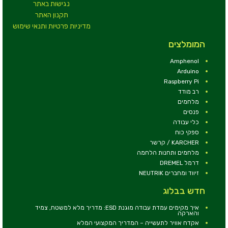
נגישות באתר
תקנון האתר
מדיניות פרטיות ותנאי שימוש
המומלצים
Amphenol
Arduino
Raspberry Pi
רב מודד
מלחמים
פנסים
כלי עבודה
ספקי כוח
KARCHER / קרשר
מלחמים ותחנות הלחמה
דרמל DREMEL
זיווד ומחברים NEUTRIK
חדש בבלוג
איך מקימים עמדת עבודה מוגנת ESD: מדריך מלא למשטח, צמיד
והארקה
אקדח אוויר לתעשייה – המדריך המקצועי המלא