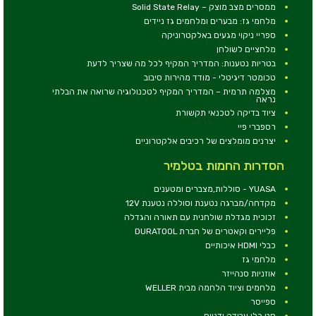
ממסרים מצב מוצק – Solid State Relay
מלחמי גז: מבערים ומלחמים גז ניידים
ספריי ניקוי מגעים באלקטרוניקה
מלחציים לשולחן
בטריות נטענות: המדריך המקיף לכל מה שצריך לדעת
טכומטר דיגיטלי - מודד מהירות סיבוב
מצלמה תרמית – המדריך המקיף לטכנולוגיה שרואה את הבלתי
נראה
ציוד בדיקה לטכנאי תקשורת
רספברי פיי
יצרנים מומלצים של רכיבים אלקטרוניים
הסדרות החמות בטלמיר
YUASA - סוללות,מצברים ומטענים
מקדחה/מברגה נטענת וסוללה נטענת 12V
זכוכית מגדלת שולחנית עם תאורה והגדלה
פליירים וקאטרים של חברת DURATOOL
כבלי HDMI איכותיים
מלחמי גז
אוזניות סנהייזר
מלחמים וציוד הלחמה מבית WELLER
ספייסר
סט כלי עבודה ידניים