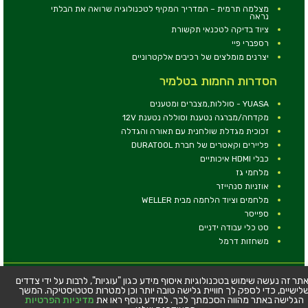
מצלמה תרמית – המדריך המקיף לטכנולוגיה שרואה את הבלתי
נראה
ציוד בדיקה לטכנאי תקשורת
רספברי פיי
יצרנים מומלצים של רכיבים אלקטרוניים
הסדרות החמות בטלמיר
YUASA - סוללות,מצברים ומטענים
מקדחה/מברגה נטענת וסוללה נטענת 12V
זכוכית מגדלת שולחנית עם תאורה והגדלה
פליירים וקאטרים של חברת DURATOOL
כבלי HDMI איכותיים
מלחמי גז
אוזניות סנהייזר
מלחמים וציוד הלחמה מבית WELLER
ספייסר
סט כלי עבודה ידניים
משחזות דרמל
© כל הזכויות שמורות - טלמיר אלקטרוניקה בע''מ
תר זה נעשה שימוש בטכנולוגיות איסוף מידע כגון "עוגיות", לרבות על ידי צדדים
לישיים, כדי לספק לך חוויית גלישה טובה יותר וכן למטרות סטטיסטיקה. המשך
כתובת: דרך העצמאות 63, חיפה
הגלישה באתר מהווה הסכמתך לכך. למידע נוסף ראו את
מדיניות הפרטיות
טלפון:
04-8534564