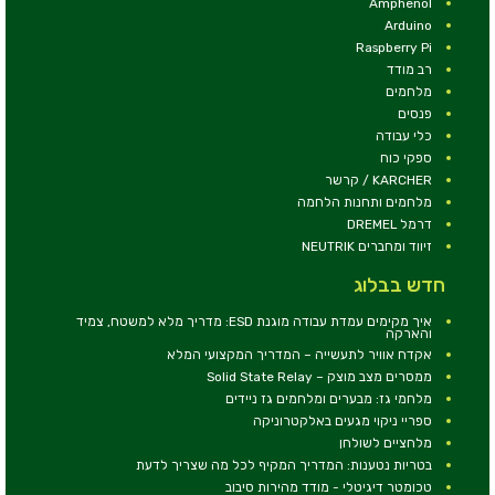
Amphenol
Arduino
Raspberry Pi
רב מודד
מלחמים
פנסים
כלי עבודה
ספקי כוח
KARCHER / קרשר
מלחמים ותחנות הלחמה
דרמל DREMEL
זיווד ומחברים NEUTRIK
חדש בבלוג
איך מקימים עמדת עבודה מוגנת ESD: מדריך מלא למשטח, צמיד
והארקה
אקדח אוויר לתעשייה – המדריך המקצועי המלא
ממסרים מצב מוצק – Solid State Relay
מלחמי גז: מבערים ומלחמים גז ניידים
ספריי ניקוי מגעים באלקטרוניקה
מלחציים לשולחן
בטריות נטענות: המדריך המקיף לכל מה שצריך לדעת
טכומטר דיגיטלי - מודד מהירות סיבוב