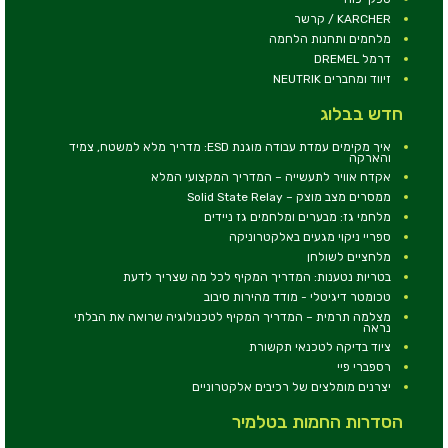
KARCHER / קרשר
מלחמים ותחנות הלחמה
דרמל DREMEL
זיווד ומחברים NEUTRIK
חדש בבלוג
איך מקימים עמדת עבודה מוגנת ESD: מדריך מלא למשטח, צמיד
והארקה
אקדח אוויר לתעשייה – המדריך המקצועי המלא
ממסרים מצב מוצק – Solid State Relay
מלחמי גז: מבערים ומלחמים גז ניידים
ספריי ניקוי מגעים באלקטרוניקה
מלחציים לשולחן
בטריות נטענות: המדריך המקיף לכל מה שצריך לדעת
טכומטר דיגיטלי - מודד מהירות סיבוב
מצלמה תרמית – המדריך המקיף לטכנולוגיה שרואה את הבלתי
נראה
ציוד בדיקה לטכנאי תקשורת
רספברי פיי
יצרנים מומלצים של רכיבים אלקטרוניים
הסדרות החמות בטלמיר