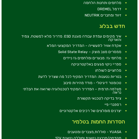
מלחמים ותחנות הלחמה
דרמל DREMEL
זיווד ומחברים NEUTRIK
חדש בבלוג
איך מקימים עמדת עבודה מוגנת ESD: מדריך מלא למשטח, צמיד
והארקה
אקדח אוויר לתעשייה – המדריך המקצועי המלא
ממסרים מצב מוצק – Solid State Relay
מלחמי גז: מבערים ומלחמים גז ניידים
ספריי ניקוי מגעים באלקטרוניקה
מלחציים לשולחן
בטריות נטענות: המדריך המקיף לכל מה שצריך לדעת
טכומטר דיגיטלי - מודד מהירות סיבוב
מצלמה תרמית – המדריך המקיף לטכנולוגיה שרואה את הבלתי
נראה
ציוד בדיקה לטכנאי תקשורת
רספברי פיי
יצרנים מומלצים של רכיבים אלקטרוניים
הסדרות החמות בטלמיר
YUASA - סוללות,מצברים ומטענים
מקדחה/מברגה נטענת וסוללה נטענת 12V