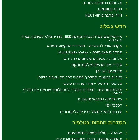
מלחמים ותחנות הלחמה
דרמל DREMEL
זיווד ומחברים NEUTRIK
חדש בבלוג
איך מקימים עמדת עבודה מוגנת ESD: מדריך מלא למשטח, צמיד
והארקה
אקדח אוויר לתעשייה – המדריך המקצועי המלא
ממסרים מצב מוצק – Solid State Relay
מלחמי גז: מבערים ומלחמים גז ניידים
ספריי ניקוי מגעים באלקטרוניקה
מלחציים לשולחן
בטריות נטענות: המדריך המקיף לכל מה שצריך לדעת
טכומטר דיגיטלי - מודד מהירות סיבוב
מצלמה תרמית – המדריך המקיף לטכנולוגיה שרואה את הבלתי
נראה
ציוד בדיקה לטכנאי תקשורת
רספברי פיי
יצרנים מומלצים של רכיבים אלקטרוניים
הסדרות החמות בטלמיר
YUASA - סוללות,מצברים ומטענים
מקדחה/מברגה נטענת וסוללה נטענת 12V