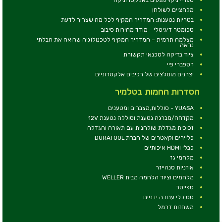
מלחציים לשולחן
בטריות נטענות: המדריך המקיף לכל מה שצריך לדעת
טכומטר דיגיטלי - מודד מהירות סיבוב
מצלמה תרמית – המדריך המקיף לטכנולוגיה שרואה את הבלתי
נראה
ציוד בדיקה לטכנאי תקשורת
רספברי פיי
יצרנים מומלצים של רכיבים אלקטרוניים
הסדרות החמות בטלמיר
YUASA - סוללות,מצברים ומטענים
מקדחה/מברגה נטענת וסוללה נטענת 12V
זכוכית מגדלת שולחנית עם תאורה והגדלה
פליירים וקאטרים של חברת DURATOOL
כבלי HDMI איכותיים
מלחמי גז
אוזניות סנהייזר
מלחמים וציוד הלחמה מבית WELLER
ספייסר
סט כלי עבודה ידניים
משחזות דרמל