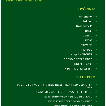
מדיניות פרטיות ותנאי שימוש
המומלצים
Amphenol
Arduino
Raspberry Pi
רב מודד
מלחמים
פנסים
כלי עבודה
ספקי כוח
KARCHER / קרשר
מלחמים ותחנות הלחמה
דרמל DREMEL
זיווד ומחברים NEUTRIK
חדש בבלוג
איך מקימים עמדת עבודה מוגנת ESD: מדריך מלא למשטח, צמיד
והארקה
אקדח אוויר לתעשייה – המדריך המקצועי המלא
ממסרים מצב מוצק – Solid State Relay
מלחמי גז: מבערים ומלחמים גז ניידים
ספריי ניקוי מגעים באלקטרוניקה