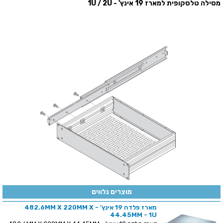
מסילה טלסקופית למארז 19 אינץ' - 1U / 2U
מוצרים נלווים
מארז פלדה 19 אינץ' - 482.6MM X 220MM X
44.45MM - 1U