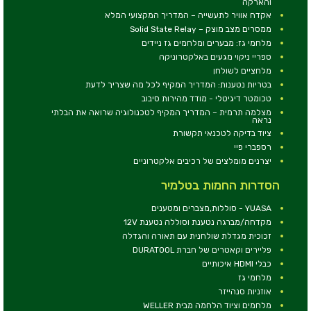
והארקה
אקדח אוויר לתעשייה – המדריך המקצועי המלא
ממסרים מצב מוצק – Solid State Relay
מלחמי גז: מבערים ומלחמים גז ניידים
ספריי ניקוי מגעים באלקטרוניקה
מלחציים לשולחן
בטריות נטענות: המדריך המקיף לכל מה שצריך לדעת
טכומטר דיגיטלי - מודד מהירות סיבוב
מצלמה תרמית – המדריך המקיף לטכנולוגיה שרואה את הבלתי
נראה
ציוד בדיקה לטכנאי תקשורת
רספברי פיי
יצרנים מומלצים של רכיבים אלקטרוניים
הסדרות החמות בטלמיר
YUASA - סוללות,מצברים ומטענים
מקדחה/מברגה נטענת וסוללה נטענת 12V
זכוכית מגדלת שולחנית עם תאורה והגדלה
פליירים וקאטרים של חברת DURATOOL
כבלי HDMI איכותיים
מלחמי גז
אוזניות סנהייזר
מלחמים וציוד הלחמה מבית WELLER