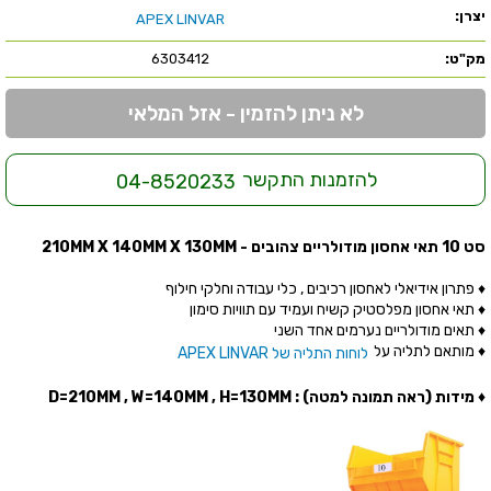
יצרן:
APEX LINVAR
מק"ט:
6303412
לא ניתן להזמין - אזל המלאי
להזמנות התקשר
04-8520233
סט 10 תאי אחסון מודולריים צהובים - 210MM X 140MM X 130MM
♦ פתרון אידיאלי לאחסון רכיבים , כלי עבודה וחלקי חילוף
♦ תאי אחסון מפלסטיק קשיח ועמיד עם תוויות סימון
♦ תאים מודולריים נערמים אחד השני
♦ מותאם לתליה על
לוחות התליה של APEX LINVAR
♦ מידות (ראה תמונה למטה) : D=210MM , W=140MM , H=130MM