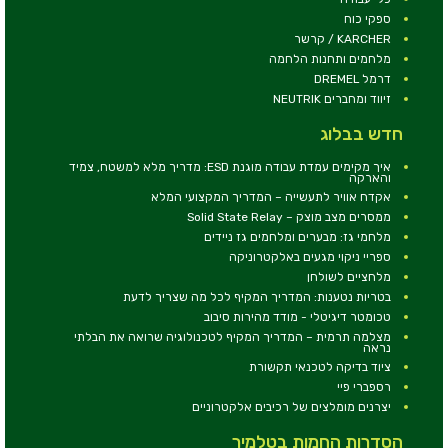
ספקי כוח
KARCHER / קרשר
מלחמים ותחנות הלחמה
דרמל DREMEL
זיווד ומחברים NEUTRIK
חדש בבלוג
איך מקימים עמדת עבודה מוגנת ESD: מדריך מלא למשטח, צמיד
והארקה
אקדח אוויר לתעשייה – המדריך המקצועי המלא
ממסרים מצב מוצק – Solid State Relay
מלחמי גז: מבערים ומלחמים גז ניידים
ספריי ניקוי מגעים באלקטרוניקה
מלחציים לשולחן
בטריות נטענות: המדריך המקיף לכל מה שצריך לדעת
טכומטר דיגיטלי - מודד מהירות סיבוב
מצלמה תרמית – המדריך המקיף לטכנולוגיה שרואה את הבלתי
נראה
ציוד בדיקה לטכנאי תקשורת
רספברי פיי
יצרנים מומלצים של רכיבים אלקטרוניים
הסדרות החמות בטלמיר