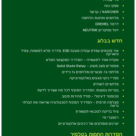
ספקי כוח
KARCHER / קרשר
מלחמים ותחנות הלחמה
דרמל DREMEL
זיווד ומחברים NEUTRIK
חדש בבלוג
איך מקימים עמדת עבודה מוגנת ESD: מדריך מלא למשטח, צמיד
והארקה
אקדח אוויר לתעשייה – המדריך המקצועי המלא
ממסרים מצב מוצק – Solid State Relay
מלחמי גז: מבערים ומלחמים גז ניידים
ספריי ניקוי מגעים באלקטרוניקה
מלחציים לשולחן
בטריות נטענות: המדריך המקיף לכל מה שצריך לדעת
טכומטר דיגיטלי - מודד מהירות סיבוב
מצלמה תרמית – המדריך המקיף לטכנולוגיה שרואה את הבלתי
נראה
ציוד בדיקה לטכנאי תקשורת
רספברי פיי
יצרנים מומלצים של רכיבים אלקטרוניים
הסדרות החמות בטלמיר