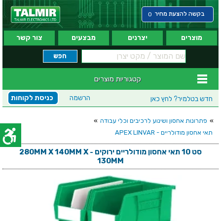
בקשה להצעת מחיר
0
מוצרים
יצרנים
מבצעים
צור קשר
קטגוריות מוצרים
הרשמה
כניסת לקוחות
חדש בטלמיר?
לחץ כאן
»
פתרונות אחסון ושינוע לרכיבים וכלי עבודה
»
תאי אחסון מודולריים - APEX LINVAR
סט 10 תאי אחסון מודולריים ירוקים - 280MM X 140MM X
130MM