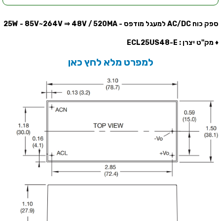
ספק כוח AC/DC למעגל מודפס - 25W - 85V~264V ⇒ 48V / 520MA
♦ מק''ט יצרן : ECL25US48-E
למפרט מלא לחץ כאן