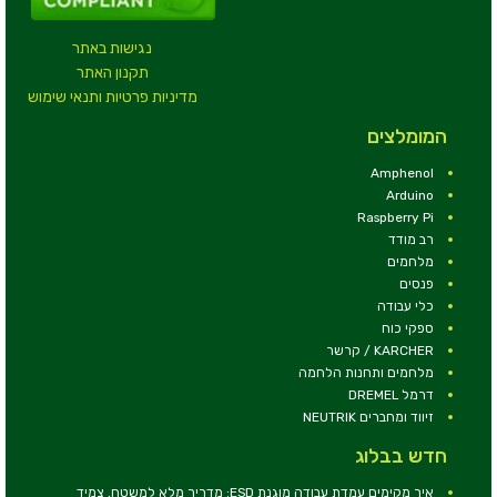
נגישות באתר
תקנון האתר
מדיניות פרטיות ותנאי שימוש
המומלצים
Amphenol
Arduino
Raspberry Pi
רב מודד
מלחמים
פנסים
כלי עבודה
ספקי כוח
KARCHER / קרשר
מלחמים ותחנות הלחמה
דרמל DREMEL
זיווד ומחברים NEUTRIK
חדש בבלוג
איך מקימים עמדת עבודה מוגנת ESD: מדריך מלא למשטח, צמיד