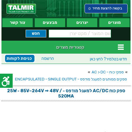
בקשה להצעת מחיר
0
מוצרים
יצרנים
מבצעים
צור קשר
קטגוריות מוצרים
הרשמה
כניסת לקוחות
חדש בטלמיר?
לחץ כאן
»
ספקי כוח - AC > DC
»
ספקים ממותגים למעגל מודפס - ENCAPSULATED - SINGLE OUTPUT
ספק כוח AC/DC למעגל מודפס - 25W - 85V~264V ⇒ 48V /
520MA