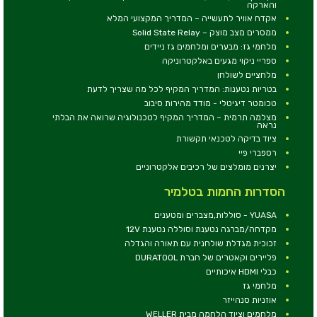
והארקה
אקדח אוויר לתעשייה – המדריך המקצועי המלא
ממסרים מצב מוצק – Solid State Relay
מלחמי גז: מבערים ומלחמים גז ניידים
ספריי ניקוי מגעים באלקטרוניקה
מלחציים לשולחן
בטריות נטענות: המדריך המקיף לכל מה שצריך לדעת
טכומטר דיגיטלי - מודד מהירות סיבוב
מצלמה תרמית – המדריך המקיף לטכנולוגיה שרואה את הבלתי
נראה
ציוד בדיקה לטכנאי תקשורת
רספברי פיי
יצרנים מומלצים של רכיבים אלקטרוניים
הסדרות החמות בטלמיר
YUASA - סוללות,מצברים ומטענים
מקדחה/מברגה נטענת וסוללה נטענת 12V
זכוכית מגדלת שולחנית עם תאורה והגדלה
פליירים וקאטרים של חברת DURATOOL
כבלי HDMI איכותיים
מלחמי גז
אוזניות סנהייזר
מלחמים וציוד הלחמה מבית WELLER