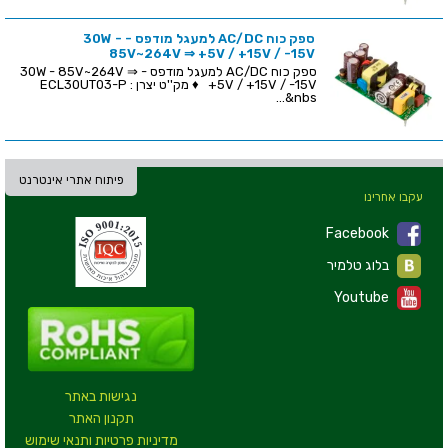
ספק כוח AC/DC למעגל מודפס - 30W -
85V~264V ⇒ +5V / +15V / -15V
ספק כוח AC/DC למעגל מודפס - 30W - 85V~264V ⇒
+5V / +15V / -15V ♦ מק''ט יצרן : ECL30UT03-P
&nbs...
פיתוח אתרי אינטרנט
עקבו אחרינו
Facebook
בלוג טלמיר
Youtube
נגישות באתר
תקנון האתר
מדיניות פרטיות ותנאי שימוש