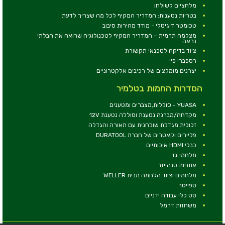
מלחציים לשולחן
בטריות נטענות: המדריך המקיף לכל מה שצריך לדעת
טכומטר דיגיטלי - מודד מהירות סיבוב
מצלמה תרמית – המדריך המקיף לטכנולוגיה שרואה את הבלתי
נראה
ציוד בדיקה לטכנאי תקשורת
רספברי פיי
יצרנים מומלצים של רכיבים אלקטרוניים
הסדרות החמות בטלמיר
YUASA - סוללות,מצברים ומטענים
מקדחה/מברגה נטענת וסוללה נטענת 12V
זכוכית מגדלת שולחנית עם תאורה והגדלה
פליירים וקאטרים של חברת DURATOOL
כבלי HDMI איכותיים
מלחמי גז
אוזניות סנהייזר
מלחמים וציוד הלחמה מבית WELLER
ספייסר
סט כלי עבודה ידניים
משחזות דרמל