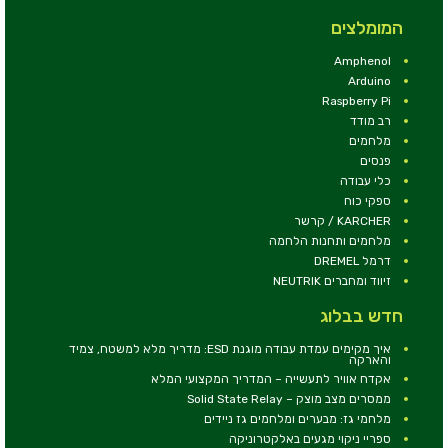
המומלצים
Amphenol
Arduino
Raspberry Pi
רב מודד
מלחמים
פנסים
כלי עבודה
ספקי כוח
KARCHER / קרשר
מלחמים ותחנות הלחמה
דרמל DREMEL
זיווד ומחברים NEUTRIK
חדש בבלוג
איך מקימים עמדת עבודה מוגנת ESD: מדריך מלא למשטח, צמיד
והארקה
אקדח אוויר לתעשייה – המדריך המקצועי המלא
ממסרים מצב מוצק – Solid State Relay
מלחמי גז: מבערים ומלחמים גז ניידים
ספריי ניקוי מגעים באלקטרוניקה