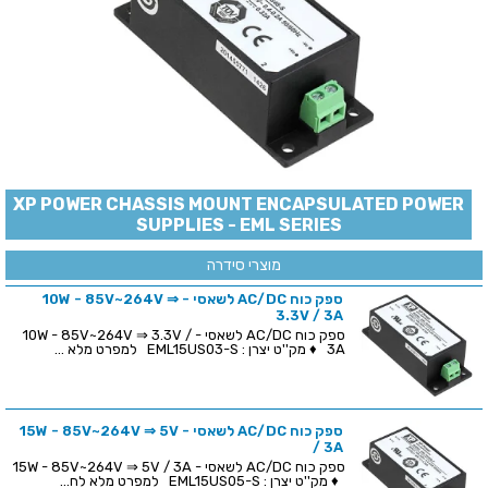
XP POWER CHASSIS MOUNT ENCAPSULATED POWER
SUPPLIES - EML SERIES
מוצרי סידרה
ספק כוח AC/DC לשאסי - 10W - 85V~264V ⇒
3.3V / 3A
ספק כוח AC/DC לשאסי - 10W - 85V~264V ⇒ 3.3V /
3A ♦ מק''ט יצרן : EML15US03-S למפרט מלא ...
ספק כוח AC/DC לשאסי - 15W - 85V~264V ⇒ 5V
/ 3A
ספק כוח AC/DC לשאסי - 15W - 85V~264V ⇒ 5V / 3A
♦ מק''ט יצרן : EML15US05-S למפרט מלא לח...