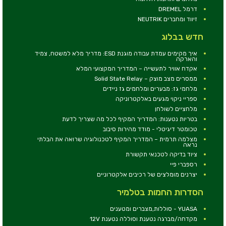
דרמל DREMEL
זיווד ומחברים NEUTRIK
חדש בבלוג
איך מקימים עמדת עבודה מוגנת ESD: מדריך מלא למשטח, צמיד
והארקה
אקדח אוויר לתעשייה – המדריך המקצועי המלא
ממסרים מצב מוצק – Solid State Relay
מלחמי גז: מבערים ומלחמים גז ניידים
ספריי ניקוי מגעים באלקטרוניקה
מלחציים לשולחן
בטריות נטענות: המדריך המקיף לכל מה שצריך לדעת
טכומטר דיגיטלי - מודד מהירות סיבוב
מצלמה תרמית – המדריך המקיף לטכנולוגיה שרואה את הבלתי
נראה
ציוד בדיקה לטכנאי תקשורת
רספברי פיי
יצרנים מומלצים של רכיבים אלקטרוניים
הסדרות החמות בטלמיר
YUASA - סוללות,מצברים ומטענים
מקדחה/מברגה נטענת וסוללה נטענת 12V