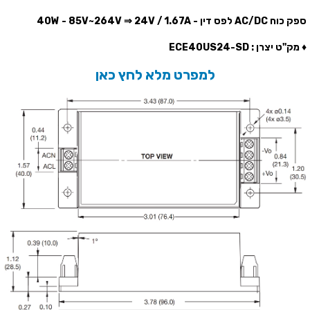
ספק כוח AC/DC לפס דין - 40W - 85V~264V ⇒ 24V / 1.67A
♦ מק''ט יצרן : ECE40US24-SD
למפרט מלא לחץ כאן