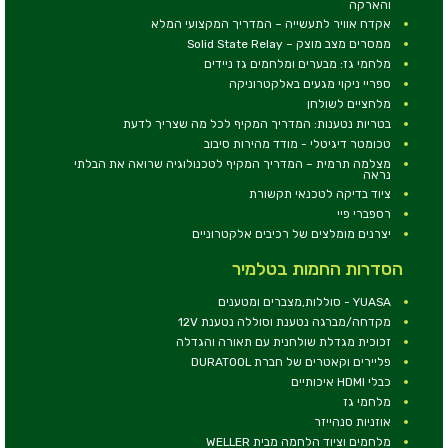
והארקה
אקדח אוויר לתעשייה – המדריך המקצועי המלא
ממסרים מצב מוצק – Solid State Relay
מלחמי גז: מבערים ומלחמים גז ניידים
ספריי ניקוי מגעים באלקטרוניקה
מלחציים לשולחן
בטריות נטענות: המדריך המקיף לכל מה שצריך לדעת
טכומטר דיגיטלי - מודד מהירות סיבוב
מצלמה תרמית – המדריך המקיף לטכנולוגיה שרואה את הבלתי
נראה
ציוד בדיקה לטכנאי תקשורת
רספברי פיי
יצרנים מומלצים של רכיבים אלקטרוניים
הסדרות החמות בטלמיר
YUASA - סוללות,מצברים ומטענים
מקדחה/מברגה נטענת וסוללה נטענת 12V
זכוכית מגדלת שולחנית עם תאורה והגדלה
פליירים וקאטרים של חברת DURATOOL
כבלי HDMI איכותיים
מלחמי גז
אוזניות סנהייזר
מלחמים וציוד הלחמה מבית WELLER