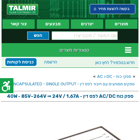
בקשה להצעת מחיר
0
מוצרים
יצרנים
מבצעים
צור קשר
קטגוריות מוצרים
הרשמה
כניסת לקוחות
חדש בטלמיר?
לחץ כאן
»
ספקי כוח - AC > DC
»
ספקים ממותגים עם חיבור לפס דין - ENCAPSULATED - SINGLE OUTPUT
ספק כוח AC/DC לפס דין - 40W - 85V~264V ⇒ 24V / 1.67A